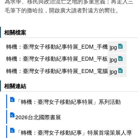
為求學、移民與政治流亡之地的多重意義；再走入三
善
毛筆下的撒哈拉，開啟廣大讀者對遠方的嚮往。
措
施
相關檔案
服
轉機：臺灣女子移動紀事特展_EDM_手機
jpg
務
認
轉機：臺灣女子移動紀事特展_EDM_平板
jpg
識
轉機：臺灣女子移動紀事特展_EDM_電腦
jpg
臺
相關連結
史
博
「轉機：臺灣女子移動紀事特展」系列活動
服
務
2026台北國際書展
信
「轉機：臺灣女子移動紀事」特展首場策展人導
箱