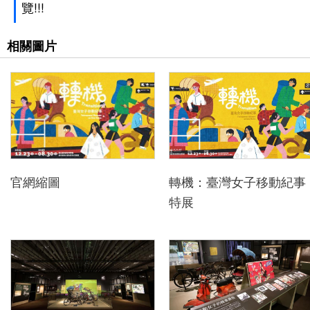
覽!!!
下
載
相關圖片
專
區
無
障
礙
專
官網縮圖
轉機：臺灣女子移動紀事
區
特展
加
入
我
們