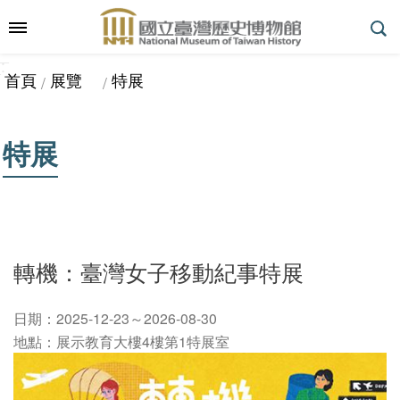
跳到主要內容區塊
:::
_
::
_
進
首頁
展覽
特展
階
搜
尋
特展
參
觀
指
轉機：臺灣女子移動紀事特展
南
日期：2025-12-23～2026-08-30
地點：展示教育大樓4樓第1特展室
展
覽