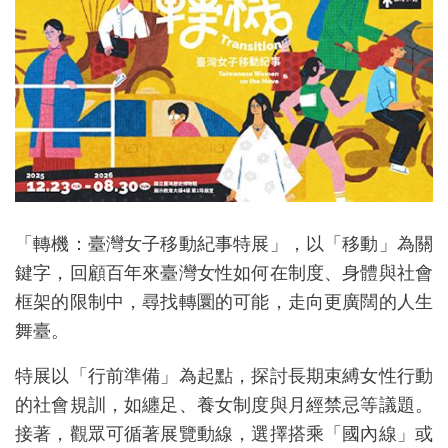
研
究
典
藏
教
「轉機：臺灣女子移動紀事特展」，以「移動」為關
育
鍵字，回顧百年來臺灣女性如何在制度、身體與社會
與
框架的限制中，尋找轉圜的可能，走向更廣闊的人生
活
舞臺。
動
特展以「行前準備」為起點，探討長期束縛女性行動
的社會規訓，如纏足、養女制度與月經禁忌等議題。
接著，觀眾可循著展覽動線，選擇搭乘「國內線」或
出