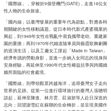
「國際線」，穿梭於9個登機門(GATE)，走進16位女
版
性人物的生命旅途。
文
創
「國內線」以臺灣發展的重要年代為節點，對應各時
期關鍵的女性移動議題。從日本時代新式產婆職業的
興起，到1949年女性在戰亂中肩負攜帶老幼、重建家
園的重擔；再到1970年代鐵道隨車員與藝霞歌舞劇團
圓
的巡演生活，以及工廠女工撐起「Made in Taiwan」
夢
經濟奇蹟的勞動身影，並進一步納入女同志的現身與
計
安身經驗，再延伸至1990年代女性權益抗爭與跨國婚
畫
姻所面臨的社會處境。
網
「國際線」則帶領觀眾跨越海洋，追尋臺灣女子走向
站
世界的足跡。從第一位進行環球旅行的臺灣人張聰明
導
談起，延伸至陳進、林月雲、莊淑旂等人赴日深造的
覽
志向；回望謝雪紅在蘇聯的生命轉折，並呈現美國作
友