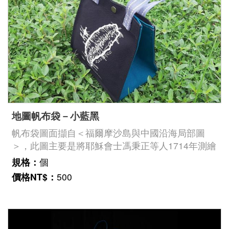
版
文
創
圓
夢
地圖帆布袋－小藍黑
計
帆布袋圖面擷自＜福爾摩沙島與中國沿海局部圖
畫
＞，此圖主要是將耶穌會士馮秉正等人1714年測繪
的臺灣西岸狀況與過去荷蘭人測繪的臺灣東岸海
網
規格：
個
圖，合併成完整臺灣地圖。不過圖上東岸仍寫著:
站
價格NT$：
500
「此岸所知甚少」，還將秀姑巒溪誤解成分割花東
導
海岸山脈的長條狀內海。臺史博館藏號：
覽
2002.006.0020《福爾摩沙島與中國沿海局部圖》
友