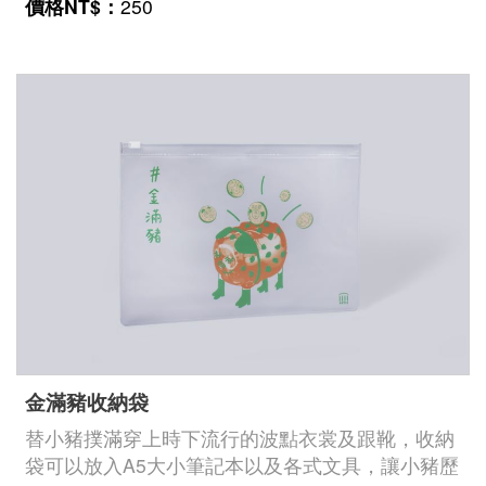
Indonesia
價格NT$：
250
萬年。
Việt Nam
金滿豬收納袋
替小豬撲滿穿上時下流行的波點衣裳及跟靴，收納
袋可以放入A5大小筆記本以及各式文具，讓小豬歷