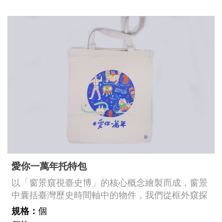
海岸山脈的長條狀內海。※此款帆布袋為限量發
售，售完即止。臺史博館藏號：
2002.006.0020《福爾摩沙島與中國沿海局部圖》
中文
日本語
English
Pilipino
អក្ខរក្រម
ខេមរភាសា
Bahasa
愛你一萬年托特包
Melayu
以「窗景窺視臺史博」的核心概念繪製而成，窗景
ไทย
中囊括臺灣歷史時間軸中的物件，我們從框外窺探
文物風采，文物也從框內告訴我們歷史的軌跡。對
Bahasa
規格：
個
於臺灣歷史的熱愛不只這個一萬年，還有下一個一