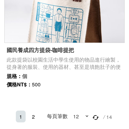
國民養成四方提袋-咖啡提把
此款提袋以校園生活中學生使用的物品進行繪製，
從身著的服裝、使用的器材、甚至是填飽肚子的便
當，到個人學習用品等，各式各樣的教育輔助用具
規格：
個
是陪伴我們走過校園生活記憶的重要夥伴。
價格NT$：
500
每頁筆數
1
2
/
14