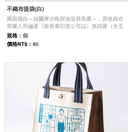
不織布提袋(白)
圖面擷自＜福爾摩沙島與漁翁群島圖＞，原收錄在
荷蘭人所編著《新舊東印度公司誌》第四冊（全五
冊）中8幅插畫中的一幅，繪製範圍為臺灣、澎湖
規格：
個
及附屬島嶼。此張圖對荷蘭人統治核心的臺南地
價格NT$：
80
區，及往南到高雄、屏東一帶，以及澎湖群島描繪
得較為精細，正反映了荷蘭人從海路上經常來往的
範圍。臺史博館藏號：2003.031.0005《福爾摩沙
島與漁翁島圖》