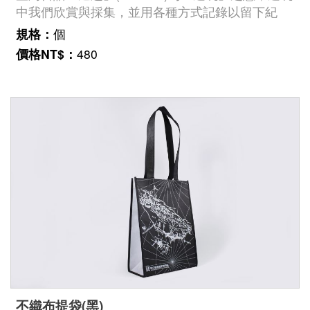
中我們欣賞與採集，並用各種方式記錄以留下紀
念。此款提袋，以拼貼方式再現日本時代的臺灣特
規格：
個
色紀念圖像，還巧妙地放上臺灣民主國郵票及博物
價格NT$：
480
館建築紀念章呈現時空旅人穿梭古今的趣味。《臺
灣一周紀念旅行》為國立臺灣歷史博物館蒐藏的一
本旅行手札，記錄中西竹山先生於一九三四年搭乘
「高千穗丸」到臺灣遊覽的旅程，留下豐富的紀念
圖章以及剪報、票證、商品包裝等紀念物質，還加
上題字及插畫，生動地呈現旅途風貌。臺史博館藏
號：2015.031.0007《臺灣一周紀念旅行》、
2004.002.0010《臺灣民主國郵票》
不織布提袋(黑)