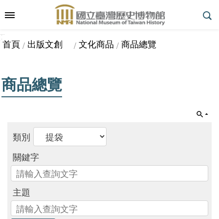
跳到主要內容區塊
:::
_
::
_
進
首頁
出版文創
文化商品
商品總覽
階
搜
尋
商品總覽
參
觀
指
類別
南
關鍵字
主題
展
覽