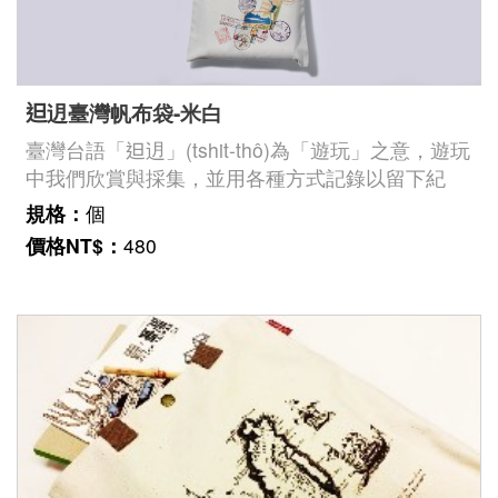
𨑨迌臺灣帆布袋-米白
臺灣台語「𨑨迌」(tshit-thô)為「遊玩」之意，遊玩
中我們欣賞與採集，並用各種方式記錄以留下紀
念。此款提袋，以拼貼方式再現日本時代的臺灣特
規格：
個
色紀念圖像，還巧妙地放上臺灣民主國郵票及博物
價格NT$：
480
館建築紀念章呈現時空旅人穿梭古今的趣味。《臺
灣一周紀念旅行》為國立臺灣歷史博物館蒐藏的一
本旅行手札，記錄中西竹山先生於一九三四年搭乘
「高千穗丸」到臺灣遊覽的旅程，留下豐富的紀念
圖章以及剪報、票證、商品包裝等紀念物質，還加
上題字及插畫，生動地呈現旅途風貌。臺史博館藏
號：2015.031.0007《臺灣一周紀念旅行》、
2004.002.0010《臺灣民主國郵票》