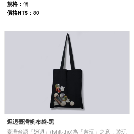
久彌新，繼續成為陪伴日常的好夥伴。臺史博館藏
規格：
個
號：2012.007.0024 小豬存錢筒
價格NT$：
80
𨑨迌臺灣帆布袋-黑
臺灣台語「𨑨迌」(tshit-thô)為「遊玩」之意，遊玩