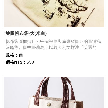
地圖帆布袋-大(米白)
帆布袋圖面擷自＜中國福建與廣東省圖＞的臺灣島
及船隻。圖中臺灣島上以義大利文標注「美麗的
島，或福爾摩沙島，琉球及大琉球」（Bella Isola,
規格：
個
ó Isola Formosa, Laqueio, e Ta Lieukieu），在今
價格NT$：
550
安平附近、基隆港、東港附近，港灣均有明顯的誇
大。船隻造型則有戎克船、龍舟造型船隻等。臺史
博館藏號：2002.006.0032《中國福建省廣東省
圖》