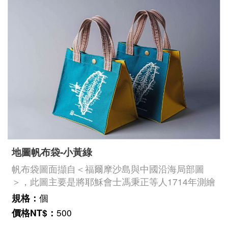
下
載
專
區
無
障
礙
專
區
地圖帆布袋-小黃綠
加
帆布袋圖面擷自＜福爾摩沙島與中國沿海局部圖
入
＞，此圖主要是將耶穌會士馮秉正等人1714年測繪
我
的臺灣西岸狀況與過去荷蘭人測繪的臺灣東岸海
規格：
個
圖，合併成完整臺灣地圖。不過圖上東岸仍寫著:
們
價格NT$：
500
「此岸所知甚少」，還將秀姑巒溪誤解成分割花東