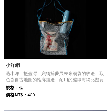
善
措
施
服
務
認
識
臺
小洋網
史
過小洋 抵臺灣 織網捕夢展未來網袋的收邊、取
博
色皆自古地圖的輪廓描邊，耐用的編織海網比擬貿
服
易交會出的豐盛，象徵「異國多元文化，以海為道
規格：
個
來到臺灣」。◜耐濕易乾海島良伴．單、雙肩背．
務
價格NT$：
420
輕量便攜◜臺史博館藏號：2003.031.0005《福爾摩
信
沙島與漁翁島圖》
箱