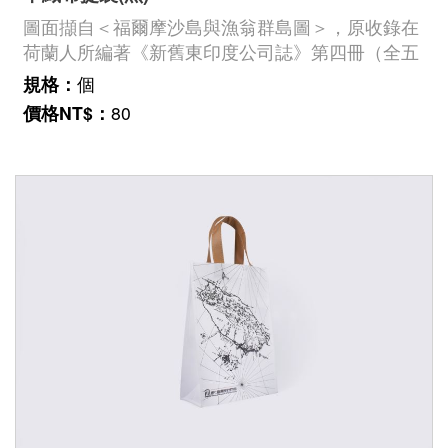
圖面擷自＜福爾摩沙島與漁翁群島圖＞，原收錄在
荷蘭人所編著《新舊東印度公司誌》第四冊（全五
冊）中8幅插畫中的一幅，繪製範圍為臺灣、澎湖
規格：
個
及附屬島嶼。此張圖對荷蘭人統治核心的臺南地
價格NT$：
80
區，及往南到高雄、屏東一帶，以及澎湖群島描繪
得較為精細，正反映了荷蘭人從海路上經常來往的
範圍。臺史博館藏號：2003.031.0005《福爾摩沙
島與漁翁島圖》