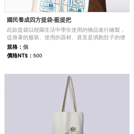
國民養成四方提袋-藍提把
此款提袋以校園生活中學生使用的物品進行繪製，
從身著的服裝、使用的器材、甚至是填飽肚子的便
當，到個人學習用品等，各式各樣的教育輔助用具
規格：
個
是陪伴我們走過校園生活記憶的重要夥伴。
價格NT$：
500