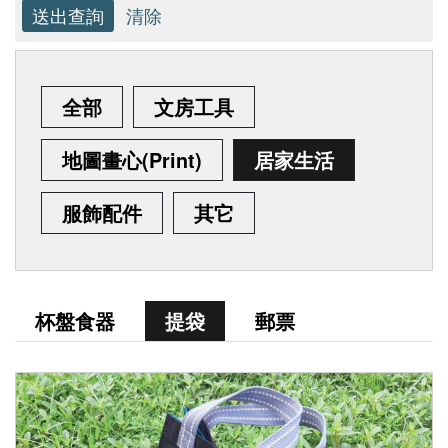
研
究
全部
文房工具
典
藏
地圖畫心(Print)
居家生活
服飾配件
其它
教
育
與
杯盤食器
提袋
郵票
活
動
出