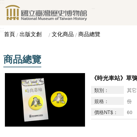
:::
_
跳到主要內容區塊
:::
_
首頁
出版文創
文化商品
商品總覽
商品總覽
《時光車站》草
類別：
其它
規格：
份
價格NT$：
60