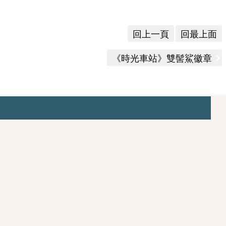
回上一頁
回最上面
《時光車站》雙髻鯊徽章
出版文創
出版品總覽
歷史臺灣
觀．臺灣
數位
文化商品