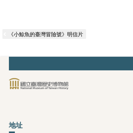
《小鯨魚的臺灣冒險號》明信片
:::
參觀服務
展覽與活動
研
開放時間與票價
常設展
研
團體預約
特展
典
導覽服務
特展回顧
地址
空間與設施
活動