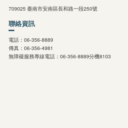
交通及建議行程
兒童廳
709025 臺南市安南區長和路一段250號
遺失物招領
VR再現製造所
聯絡資訊
電話：06-356-8889
湖畔圖書館
圓夢計畫
傳真：06-356-4981
關於湖畔圖書館
圓夢成果
無障礙服務專線電話：06-356-8889分機8103
館藏查詢系統
加入圓夢
電子資料庫
特色館藏
當期書展
書展回顧