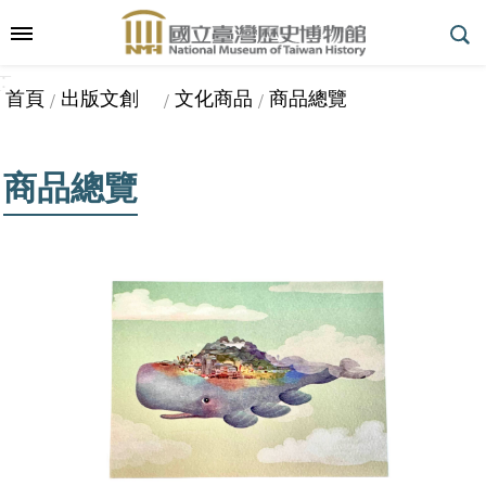
跳到主要內容區塊
:::
_
::
_
進
首頁
出版文創
文化商品
商品總覽
階
搜
尋
商品總覽
參
觀
指
南
展
覽