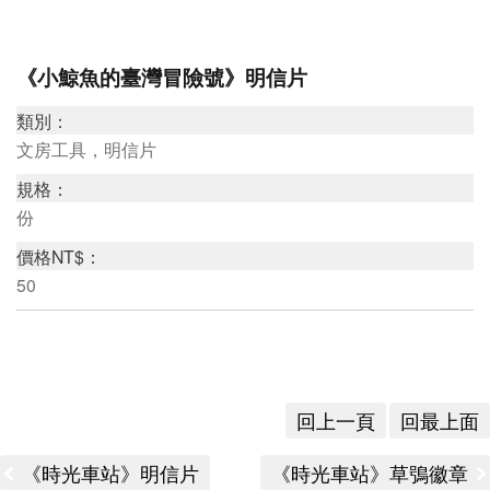
研
《小鯨魚的臺灣冒險號》明信片
究
類別：
典
文房工具，明信片
藏
規格：
份
價格NT$：
教
50
育
與
活
動
回上一頁
回最上面
《時光車站》明信片
《時光車站》草鴞徽章
出