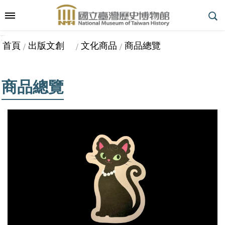
跳到主要內容區塊
:::
_
::
_
進
首頁
出版文創
文化商品
商品總覽
階
搜
尋
商品總覽
參
觀
指
南
展
覽