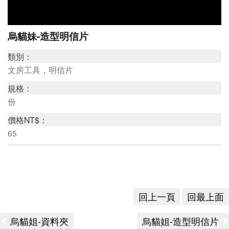
研
烏貓妹-造型明信片
究
類別：
典
文房工具，明信片
藏
規格：
份
價格NT$：
教
65
育
與
活
動
回上一頁
回最上面
烏貓姐-資料夾
烏貓姐-造型明信片
出