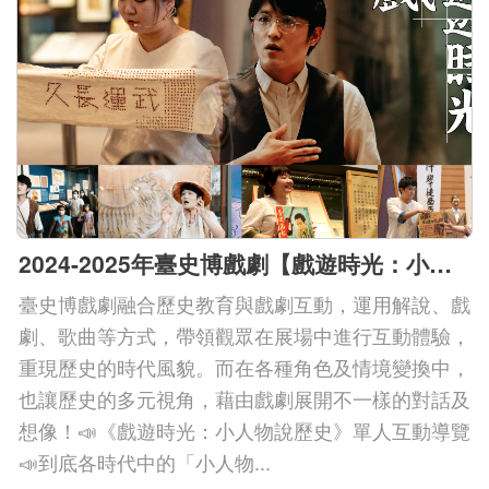
下
載
專
區
無
障
礙
2024-2025年臺史博戲劇【戲遊時光：小人物說歷史】
專
臺史博戲劇融合歷史教育與戲劇互動，運用解說、戲
區
劇、歌曲等方式，帶領觀眾在展場中進行互動體驗，
加
重現歷史的時代風貌。而在各種角色及情境變換中，
入
也讓歷史的多元視角，藉由戲劇展開不一樣的對話及
我
想像！📣《戲遊時光：小人物說歷史》單人互動導覽
們
📣到底各時代中的「小人物...