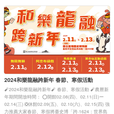
2024和樂龍融跨新年 春節、寒假活動
🧨2024和樂龍融跨新年🧨 春節、寒假活動 🧨農曆新
年期間開放時間： ⭕開館02.08(四)、02.11(日)ー
02.14(三) ❎休館02.09(五)、02.10(六)、02.15(四) 強
力推薦大家春節、寒假將臺史博「跨‧1624：世界島