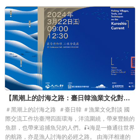
中文
日本語
English
Pilipino
អក្ខរក្រម
ខេមរភាសា
Bahasa
【黑潮上的討海之路：臺日韓漁業文化對談】國際交流工作坊
Melayu
＃黑潮上的討海之路 ＃臺日韓 ＃漁業文化對談 國
際交流工作坊臺灣四面環海，洋流圍繞，帶來豐饒的
ไทย
魚群，也帶來追捕魚兒的人們。🎣海是一條通往世界
Bahasa
的航路，亦是漁人討海的必經之路。 由海洋相連的