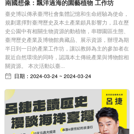
南國想像：飄洋過海的園藝植物 工作坊
版
臺史博以傳承臺灣社會集體記憶和生命經驗為使命，
文
規劃選擇對臺灣歷史及本土產業頗具影響力，且在歷
創
史公園中有相關生物資源的動植物，串聯園區生態、
臺灣歷史產業及博物館典藏品、展示資源，辦理為期
半日到一日的產業工作坊，讓以教師為主的參加者在
圓
親近自然環境的同時，認識本土傳統產業與博物館相
夢
關資源。 本次活動以臺...
計
日期：2024-03-24 ~ 2024-03-24
畫
網
站
導
覽
友