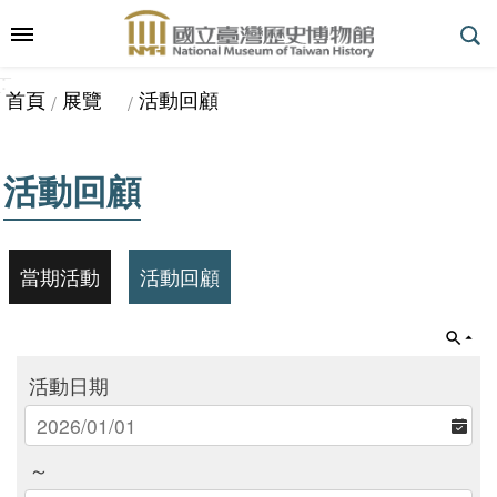
跳到主要內容區塊
:::
_
::
_
進
首頁
展覽
活動回顧
階
搜
尋
活動回顧
參
觀
當期活動
活動回顧
指
南
活動日期
展
～
覽