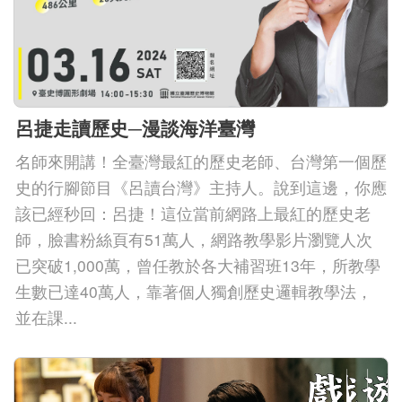
善
措
施
服
呂捷走讀歷史─漫談海洋臺灣
務
名師來開講！全臺灣最紅的歷史老師、台灣第一個歷
認
史的行腳節目《呂讀台灣》主持人。說到這邊，你應
識
該已經秒回：呂捷！這位當前網路上最紅的歷史老
臺
師，臉書粉絲頁有51萬人，網路教學影片瀏覽人次
史
已突破1,000萬，曾任教於各大補習班13年，所教學
博
生數已達40萬人，靠著個人獨創歷史邏輯教學法，
服
並在課...
務
信
箱