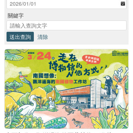
關鍵字
研
究
典
藏
教
育
與
活
動
出