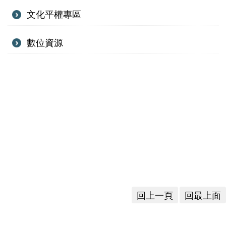
文化平權專區
研
數位資源
究
典
藏
教
育
與
活
動
回上一頁
回最上面
出