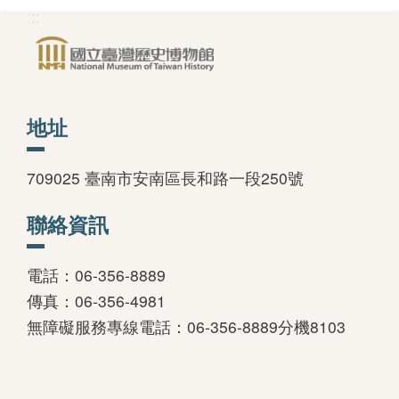
:::
版
文
創
地址
圓
709025 臺南市安南區長和路一段250號
夢
計
聯絡資訊
畫
電話：06-356-8889
網
傳真：06-356-4981
站
無障礙服務專線電話：06-356-8889分機8103
導
覽
友