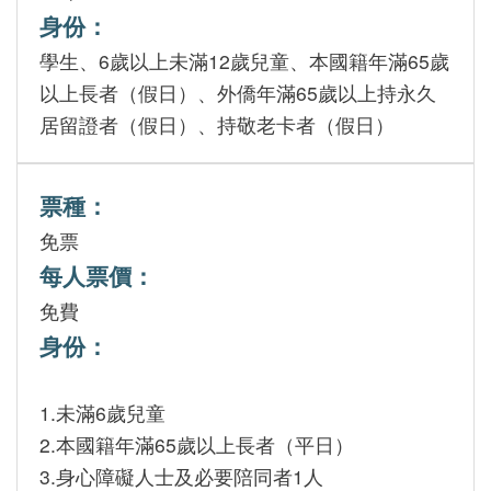
身份：
版
學生、6歲以上未滿12歲兒童、本國籍年滿65歲
文
以上長者（假日）、外僑年滿65歲以上持永久
創
居留證者（假日）、持敬老卡者（假日）
圓
票種：
夢
免票
計
每人票價：
畫
免費
身份：
網
站
1.未滿6歲兒童
導
2.本國籍年滿65歲以上長者（平日）
覽
3.身心障礙人士及必要陪同者1人
友