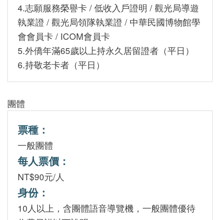
4.志願服務榮譽卡 / 低收入戶證明 / 觀光局導遊
善
執業證 / 觀光局領隊執業證 / 中華民國博物館學
措
會會員卡 / ICOM會員卡
施
5.外僑年滿65歲以上持永久居留證者（平日）
服
6.持敬老卡者（平日）
務
認
團體
識
臺
票種：
史
一般團體
博
每人票價：
服
NT$90元/人
務
身份：
信
10人以上，含團體語音導覽機，一般團體優待
箱