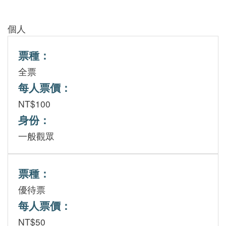
個人
研
究
票種：
典
全票
藏
每人票價：
NT$100
身份：
教
一般觀眾
育
與
活
票種：
動
優待票
每人票價：
NT$50
出