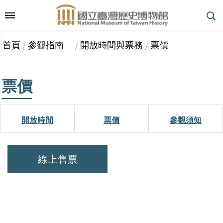
跳到主要內容區塊
:::
_
::
_
進
首頁
參觀指南
開放時間與票務
票價
階
搜
尋
票價
參
開放時間
票價
參觀須知
觀
指
南
線上售票
展
覽