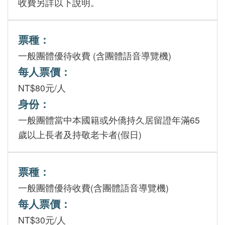
收費另詳以下說明。
下
載
票種：
專
一般團體優待收費 (含團體語音導覽機)
區
每人票價：
無
NT$80元/人
障
身份：
礙
一般團體當中本國籍或外僑持久居留證年滿65
專
歲以上長者及持敬老卡者(假日)
區
加
票種：
入
一般團體優待收費(含團體語音導覽機)
我
每人票價：
們
NT$30元/人