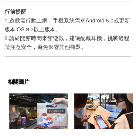
善
行前提醒
措
1.遊戲需行動上網，手機系統需求Android 5.0或更新
施
版本iOS 9.3以上版本。
服
2.請於開館時間來館遊戲，建議配戴耳機，挑戰過程
請注意安全，避免影響其他觀眾。
務
認
識
臺
相關圖片
史
博
服
務
信
箱