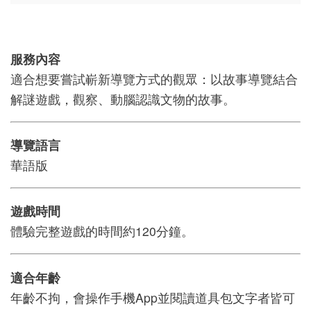
研
服務內容
究
適合想要嘗試嶄新導覽方式的觀眾：以故事導覽結合
典
解謎遊戲，觀察、動腦認識文物的故事。
藏
導覽語言
華語版
教
育
與
遊戲時間
活
體驗完整遊戲的時間約120分鐘。
動
適合年齡
年齡不拘，會操作手機App並閱讀道具包文字者皆可
出