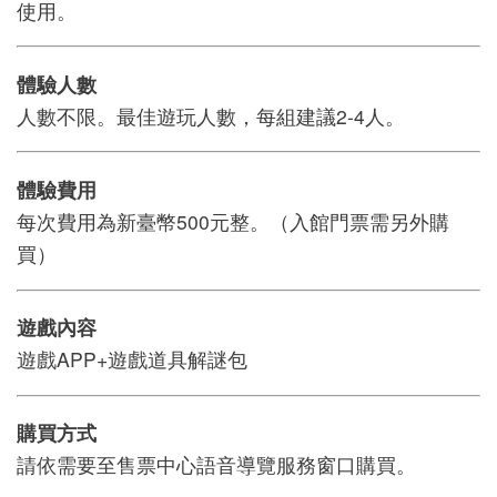
使用。
版
文
體驗人數
創
人數不限。最佳遊玩人數，每組建議2-4人。
體驗費用
圓
每次費用為新臺幣500元整。（入館門票需另外購
夢
買）
計
畫
遊戲內容
網
遊戲APP+遊戲道具解謎包
站
導
購買方式
覽
請依需要至售票中心語音導覽服務窗口購買。
友