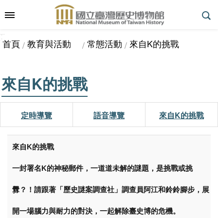
跳到主要內容區塊
:::
_
::
_
進
首頁
教育與活動
常態活動
來自K的挑戰
階
搜
尋
來自K的挑戰
參
定時導覽
語音導覽
來自K的挑戰
觀
指
來自K的挑戰
南
一封署名K的神秘郵件，一道道未解的謎題，是挑戰或挑
釁？！請跟著「歷史謎案調查社」調查員阿江和鈴鈴腳步，展
展
覽
開一場腦力與耐力的對決，一起解除臺史博的危機。