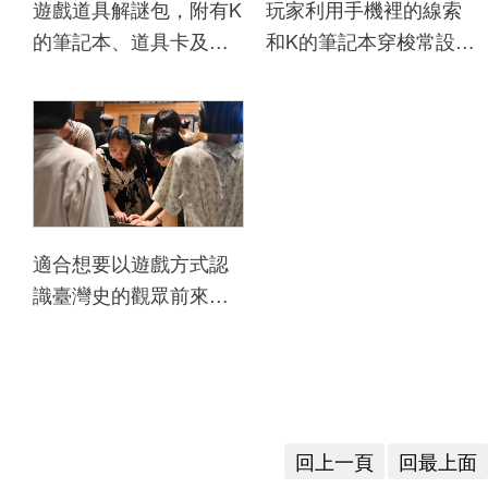
遊戲道具解謎包，附有K
玩家利用手機裡的線索
下
的筆記本、道具卡及專
和K的筆記本穿梭常設展
載
屬APP下載QR code
解任務。
專
等。
區
無
障
礙
適合想要以遊戲方式認
專
識臺灣史的觀眾前來體
區
驗。
加
入
我
們
回上一頁
回最上面