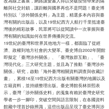
改為線上書展，網路讓愛書人得以突破疫情帶來的隔
離與社交封鎖，讓距離與國界再也不是問題！臺史博
特別以「涉外關係史料」為主題，精選多本內容與臺
研
灣有關的出版品，以及19世紀西方人航行千里抵達臺
究
灣後的精彩故事，民眾將可以從閱讀中一次掌握與臺
典
灣有關的知識如何在世界傳播與交流。
藏
19世紀的臺灣和世界其他地方一樣，都面臨了從經
濟、政權到地方社會的大變革。臺史博自2002年開館
即擬定「臺灣涉外關係」、「臺灣族群互動」、「臺
教
灣現代化」三大研究主題，並且為了推動「臺灣涉外
育
關係」研究，啟動「海外臺灣相關資料調查與收藏計
與
畫」，累積16至19世紀西方出版有關臺灣的地圖以及
活
古籍資料，並持續整理出版。臺史博館長林崇熙表
動
示，臺灣「涉外關係史料」的蒐集有賴於臺灣史研究
學者一步一腳印，突破空間與語言限制，在各國資料
館藏中埋首抄錄辨識，這些出版品呈現了臺史博與涉
出