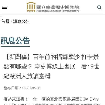
跳到主要內容區塊
:::
_
::
_
進
首頁
訊息公告
階
搜
尋
訊息公告
參
【新聞稿】百年前的福爾摩沙 打卡景
觀
點有哪些？ 臺史博線上書展 看19世
指
南
紀歐洲人旅讀臺灣
發布日期：2020-05-15
展
疫起來讀書！一年一度的臺北國際書展因COVID-19
覽