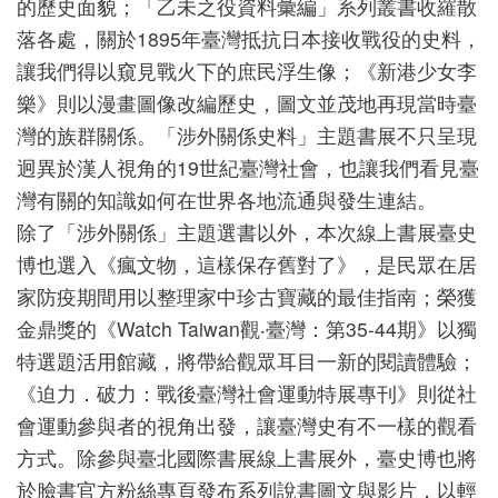
的歷史面貌；「乙未之役資料彙編」系列叢書收羅散
善
落各處，關於1895年臺灣抵抗日本接收戰役的史料，
措
讓我們得以窺見戰火下的庶民浮生像；《新港少女李
施
樂》則以漫畫圖像改編歷史，圖文並茂地再現當時臺
灣的族群關係。「涉外關係史料」主題書展不只呈現
服
迥異於漢人視角的19世紀臺灣社會，也讓我們看見臺
務
灣有關的知識如何在世界各地流通與發生連結。
認
除了「涉外關係」主題選書以外，本次線上書展臺史
識
博也選入《瘋文物，這樣保存舊對了》，是民眾在居
臺
家防疫期間用以整理家中珍古寶藏的最佳指南；榮獲
史
金鼎獎的《Watch Taiwan觀‧臺灣：第35-44期》以獨
博
特選題活用館藏，將帶給觀眾耳目一新的閱讀體驗；
服
《迫力．破力：戰後臺灣社會運動特展專刊》則從社
務
會運動參與者的視角出發，讓臺灣史有不一樣的觀看
信
方式。除參與臺北國際書展線上書展外，臺史博也將
於臉書官方粉絲專頁發布系列說書圖文與影片，以輕
箱