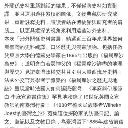
外關係史料重新對話的結果，不僅僅將史料如實翻
版
譯，並且運用過往累積的圖像、文物典藏與研究成
文
果，重新註釋史料，讓讀者站在博物館與研究者的肩
創
膀上，以更具縱深的視角來利用這些涉外史料。
本次「涉外關係史料書展」精選近三百年來世界如何
看臺灣的史料編譯、口述歷史與漫畫讀物。包括任教
圓
於東京大學的德國史學家在1895年出版的《福爾摩沙
夢
島史》；道明會白若瑟神父的《福爾摩沙詳盡的地理
計
與歷史》見證臺灣政權交替且引用大量西班牙史料；
畫
法國外交官兼學者于雅樂的《福爾摩沙之歷史與地
誌》呈現當時法國人如何認識臺灣；《李庥與伊麗莎
網
白‧李庥宣道書信集》罕見地收錄了19世紀英國女宣
站
教師的南臺灣行腳；《1880年德國民族學者Wilhelm
導
Joest的臺灣之旅》蒐集這位探險家的訪臺日記、論
覽
文、遊記以及文物目錄，為臺灣留下1885年建省前後
友