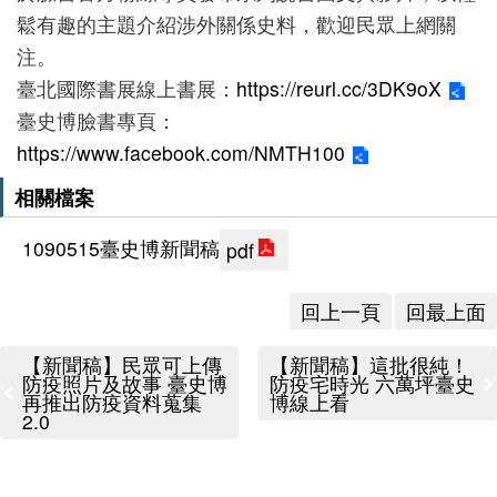
鬆有趣的主題介紹涉外關係史料，歡迎民眾上網關
下
注。
載
臺北國際書展線上書展：
https://reurl.cc/3DK9oX
專
臺史博臉書專頁：
區
https://www.facebook.com/NMTH100
無
相關檔案
障
礙
1090515臺史博新聞稿
pdf
專
回上一頁
回最上面
區
加
【新聞稿】民眾可上傳
【新聞稿】這批很純！
入
防疫照片及故事 臺史博
防疫宅時光 六萬坪臺史
再推出防疫資料蒐集
博線上看
我
2.0
們