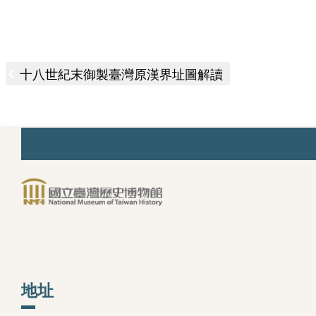
十八世紀末御製臺灣原漢界址圖解讀
:::
參觀服務
展覽與活動
研
開放時間與票價
常設展
研
團體預約
特展
典
導覽服務
特展回顧
地址
空間與設施
活動
交通及建議行程
兒童廳