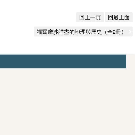
回上一頁
回最上面
福爾摩沙詳盡的地理與歷史（全2冊）
出版文創
出版品總覽
歷史臺灣
觀．臺灣
數位
文化商品
購買資訊