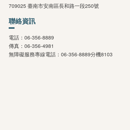
709025 臺南市安南區長和路一段250號
遺失物招領
VR再現製造所
聯絡資訊
電話：06-356-8889
湖畔圖書館
圓夢計畫
傳真：06-356-4981
關於湖畔圖書館
圓夢成果
無障礙服務專線電話：06-356-8889分機8103
館藏查詢系統
加入圓夢
電子資料庫
特色館藏
當期書展
書展回顧