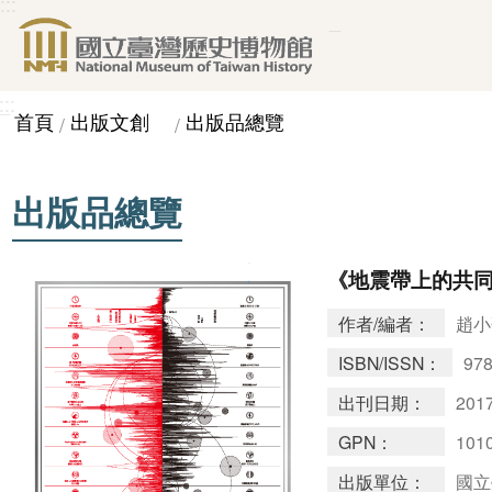
:::
_
跳到主要內容區塊
:::
_
首頁
出版文創
出版品總覽
出版品總覽
《地震帶上的共
作者/編者：
趙小
ISBN/ISSN：
978
出刊日期：
2017
GPN：
101
出版單位：
國立