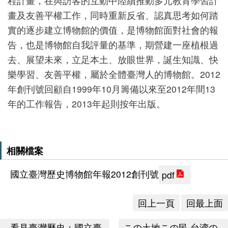
程計畫，在與訪客的互動中陸續推動多元教育學習計
版
畫及友善平權工作，同時重新反省、認真思考如何踏
文
實的逐步建立博物館的價值，是博物館面對社會的報
創
告，也是博物館自我評量的基準，期營建一座植根過
去、展望未來，立足本土、放眼世界，誕生知識、快
樂學習、友善平權，屬於全體臺灣人的博物館。2012
年創刊號回顧自1999年10月籌備以來至2012年間13
圓
年的工作報告，2013年起則按年出版。
夢
計
畫
相關檔案
網
國立臺灣歷史博物館年報2012創刊號
pdf
站
導
回上一頁
回最上面
覽
友
看見臺灣歷史：國立臺
この土地この民‧台湾の