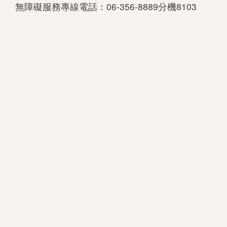
無障礙服務專線電話：06-356-8889分機8103
下
載
專
區
無
障
礙
專
區
加
入
我
們