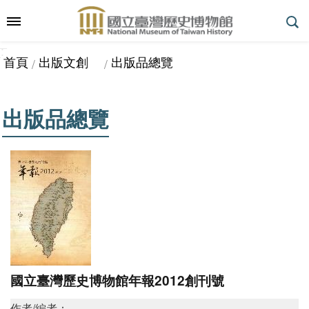
跳到主要內容區塊
:::
_
::
_
進
首頁
出版文創
出版品總覽
階
搜
尋
出版品總覽
參
觀
指
南
展
國立臺灣歷史博物館年報2012創刊號
覽
作者/編者：