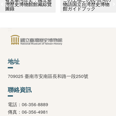
灣歷史博物館館藏綜覽
物語国立台湾歴史博物
善
圖錄
館ガイドブック
措
施
:::
服
務
認
識
地址
臺
史
709025 臺南市安南區長和路一段250號
博
聯絡資訊
服
務
電話：06-356-8889
信
傳真：06-356-4981
箱