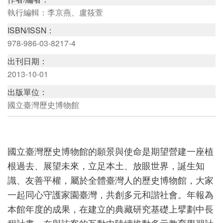
執行編輯：李京燕、盧筱萱
ISBN/ISSN：
研
978-986-03-8217-4
究
出刊日期：
典
2013-10-01
藏
出版單位：
國立臺灣歷史博物館
教
育
與
國立臺灣歷史博物館的願景與使命是期望營建一座植
活
根過去、展望未來，立足本土、放眼世界，誕生知
動
識、友善平權，屬於全體臺灣人的歷史博物館，大家
一起同心守護家園臺灣，共創多元和諧社會。年報為
本館年度的成果，在建立的典藏研究基礎上擘劃中長
出