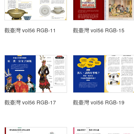
中文
觀臺灣 vol56 RGB-11
觀臺灣 vol56 RGB-15
日本語
English
Pilipino
អក្ខរក្រម
ខេមរភាសា
Bahasa
Melayu
觀臺灣 vol56 RGB-17
觀臺灣 vol56 RGB-19
ไทย
Bahasa