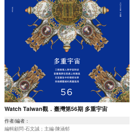
研
究
典
藏
教
育
與
活
動
Watch Taiwan觀．臺灣第56期 多重宇宙
作者/編者：
編輯顧問-石文誠；主編-陳涵郁
出