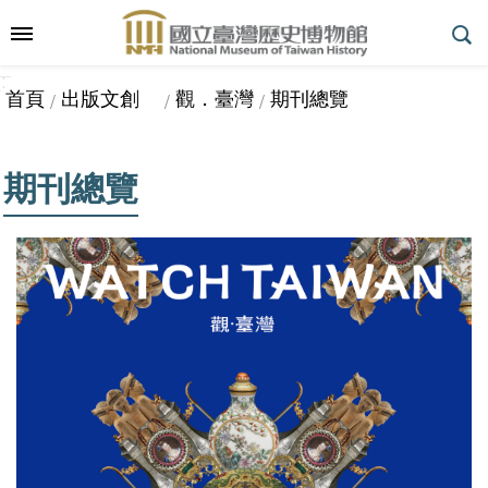
跳到主要內容區塊
:::
_
::
_
進
首頁
出版文創
觀．臺灣
期刊總覽
階
搜
尋
期刊總覽
參
觀
指
南
展
覽