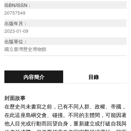
ISBN/ISSN：
版
20757549
文
出版年月：
創
2023-01-09
出版單位：
國立臺灣歷史博物館
圓
夢
計
畫
內容簡介
目錄
網
封面故事
站
在歷史尚未書寫之前，已有不同人群、政權、帝國，
導
在此這座島嶼交會、碰撞。不同的主體間，可能因著
覽
他人目光或行動而回望自身，重新建立或打破自我與
友