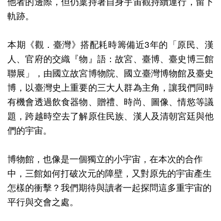
他者的邊際，但仍稟持著自身宇宙觀持續運行，留下
善
軌跡。
措
本期《觀．臺灣》搭配耗時籌備近
3
年的「原民、漢
施
人、官府的交織『物』語：故宮、臺博、臺史博三館
服
聯展」，由國立故宮博物院、國立臺灣博物館及臺史
務
博，以臺灣史上重要的三大人群為主角，讓我們同時
認
有機會透過飲食器物、贈禮、時尚、圖像、情慾等議
識
題，跨越時空去了解原住民族、漢人及清朝宮廷與他
臺
們的宇宙。
史
博
博物館，也像是一個獨立的小宇宙，在本次的合作
服
中，三館如何打破次元的障壁，又對原先的宇宙產生
務
怎樣的衝擊？我們期待與讀者一起探問這多重宇宙的
平行與交會之處。
信
箱