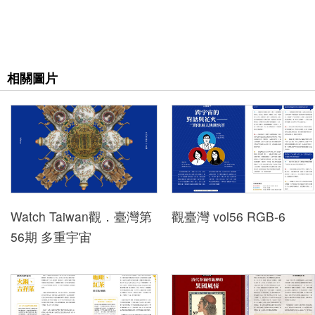
下
載
專
相關圖片
區
無
障
礙
專
區
Watch Taiwan觀．臺灣第
觀臺灣 vol56 RGB-6
加
56期 多重宇宙
入
我
們