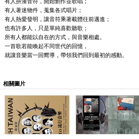
有人拼湊音符，開始創作並歌唱；
善
有人著迷物件，蒐集各式唱片；
措
有人熱愛發明，讓音符乘著載體往前邁進；
施
也有許多人，只是單純喜歡聽歌；
所有人都能以自在的方式，與音樂相處。
服
一首歌若能喚起不同世代的回憶，
務
就讓音樂當一回嚮導，帶領我們回到最初的感動。
認
識
臺
相關圖片
史
博
服
務
信
箱