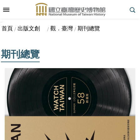
跳到主要內容區塊
:::
_
::
_
進
首頁
出版文創
觀．臺灣
期刊總覽
階
搜
尋
期刊總覽
參
觀
指
南
展
覽