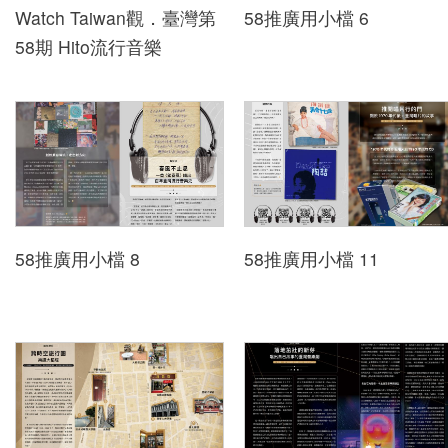
Watch Taiwan觀．臺灣第
58推廣用小檔 6
下
58期 Hito流行音樂
載
專
區
無
障
礙
專
58推廣用小檔 8
58推廣用小檔 11
區
加
入
我
們