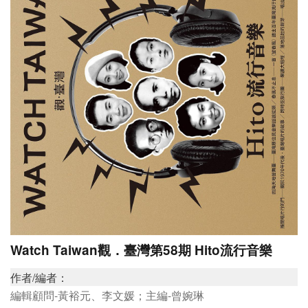
研
究
典
藏
教
育
與
活
動
Watch Taiwan觀．臺灣第58期 Hito流行音樂
作者/編者：
編輯顧問-黃裕元、李文媛；主編-曾婉琳
出