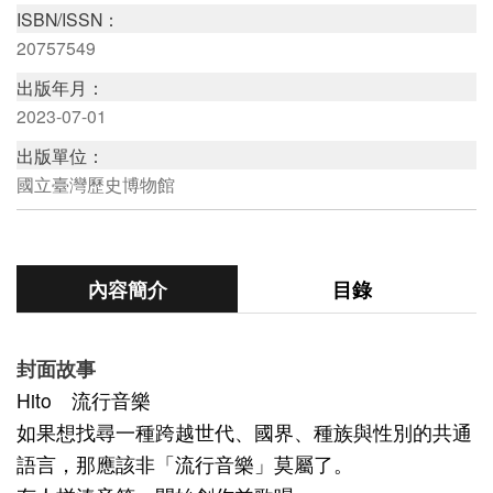
ISBN/ISSN：
版
20757549
文
出版年月：
創
2023-07-01
出版單位：
國立臺灣歷史博物館
圓
夢
計
畫
內容簡介
目錄
網
封面故事
站
Hito
流行音樂
導
如果想找尋一種跨越世代、國界、種族與性別的共通
覽
語言，那應該非「流行音樂」莫屬了。
友