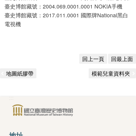
臺史博館藏號：2004.069.0001.0001 NOKIA手機
版
臺史博館藏號：2017.011.0001 國際牌National黑白
文
電視機
創
圓
回上一頁
回最上面
夢
計
地圖紙膠帶
模範兒童資料夾
畫
網
:::
站
導
覽
友
地址