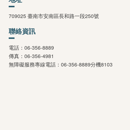
善
709025 臺南市安南區長和路一段250號
措
施
聯絡資訊
服
務
電話：06-356-8889
認
傳真：06-356-4981
識
無障礙服務專線電話：06-356-8889分機8103
臺
史
博
服
務
信
箱