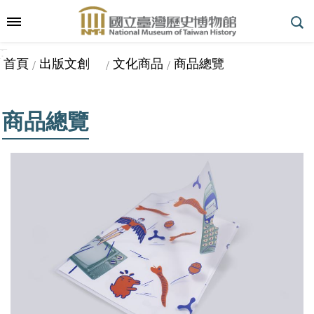
跳到主要內容區塊
:::
_
::
_
進
首頁
出版文創
文化商品
商品總覽
階
搜
尋
商品總覽
參
觀
指
南
展
覽