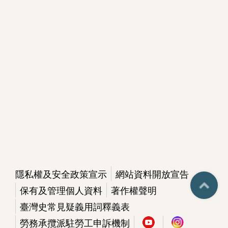
下
載
專
區
無
障
礙
專
區
加
隱私權及安全政策宣示
網站資料開放宣告
入
保有及管理個人資料
著作權聲明
我
臺灣史常見疑義用詞釋義表
們
勞務承攬派駐勞工申訴機制