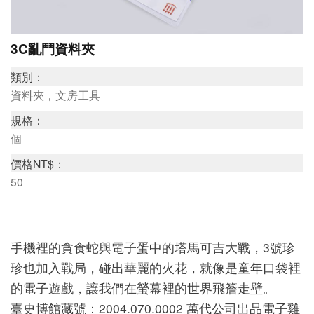
研
3C亂鬥資料夾
究
類別：
典
資料夾，文房工具
藏
規格：
個
價格NT$：
教
50
育
與
活
手機裡的貪食蛇與電子蛋中的塔馬可吉大戰，3號珍
動
珍也加入戰局，碰出華麗的火花，就像是童年口袋裡
的電子遊戲，讓我們在螢幕裡的世界飛簷走壁。
臺史博館藏號：2004.070.0002 萬代公司出品電子雞
出