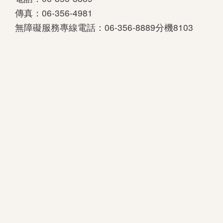
傳真：06-356-4981
善
無障礙服務專線電話：06-356-8889分機8103
措
施
服
務
認
識
臺
史
博
服
務
信
箱