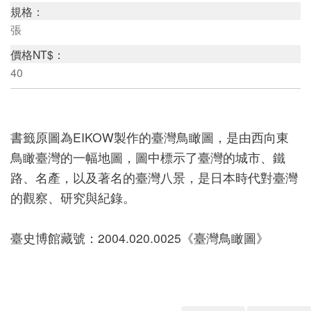
規格：
張
研
價格NT$：
究
40
典
藏
書籤原圖為EIKOW製作的臺灣鳥瞰圖，是由西向東
鳥瞰臺灣的一幅地圖，圖中標示了臺灣的城市、鐵
教
路、名產，以及著名的臺灣八景，是日本時代對臺灣
育
的觀察、研究與紀錄。
與
活
臺史博館藏號：2004.020.0025《臺灣鳥瞰圖》
動
出