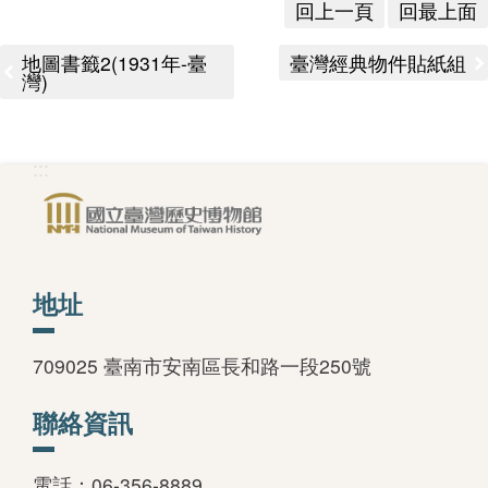
回上一頁
回最上面
版
文
地圖書籤2(1931年-臺
臺灣經典物件貼紙組
灣)
創
:::
圓
夢
計
畫
地址
網
709025 臺南市安南區長和路一段250號
站
導
聯絡資訊
覽
友
電話：06-356-8889