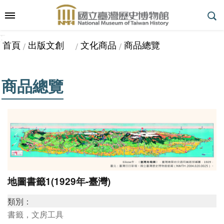
跳到主要內容區塊
:::
_
::
_
進
首頁
出版文創
文化商品
商品總覽
階
搜
尋
商品總覽
參
觀
指
南
地圖書籤1(1929年-臺灣)
展
類別：
覽
書籤，文房工具