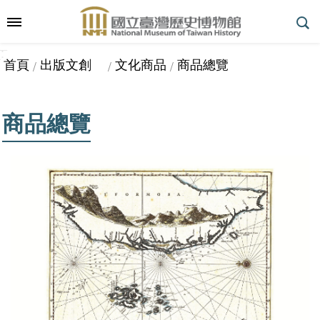
跳到主要內容區塊
:::
_
::
_
進
首頁
出版文創
文化商品
商品總覽
階
搜
尋
商品總覽
參
觀
指
南
展
覽