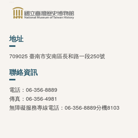
:::
善
措
施
地址
服
務
709025 臺南市安南區長和路一段250號
認
識
聯絡資訊
臺
史
電話：06-356-8889
博
傳真：06-356-4981
服
無障礙服務專線電話：06-356-8889分機8103
務
信
箱