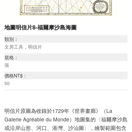
研
地圖明信片8-福爾摩沙島海圖
究
典
類別：
藏
文房工具，明信片
規格：
張
教
價格NT$：
育
50
與
活
動
明信片原圖為收錄於1729年《世界畫廊》（La
Galerie Agréable du Monde）地圖集的〈福爾摩沙島
或沿岸山形、河口、港灣、沙汕圖〉，繪製範圍包含
出