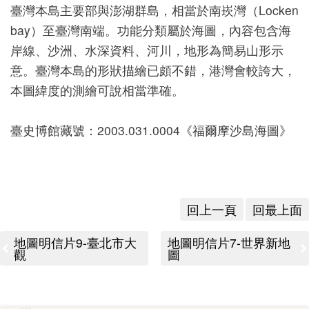
臺灣本島主要部與澎湖群島，相當於南崁灣（Locken
版
bay）至臺灣南端。功能分類屬於海圖，內容包含海
文
岸線、沙洲、水深資料、河川，地形為簡易山形示
創
意。臺灣本島的形狀描繪已頗不錯，港灣會較誇大，
本圖緯度的測繪可說相當準確。
圓
臺史博館藏號：2003.031.0004《福爾摩沙島海圖》
夢
計
畫
回上一頁
回最上面
網
站
地圖明信片9-臺北市大
地圖明信片7-世界新地
觀
圖
導
覽
友