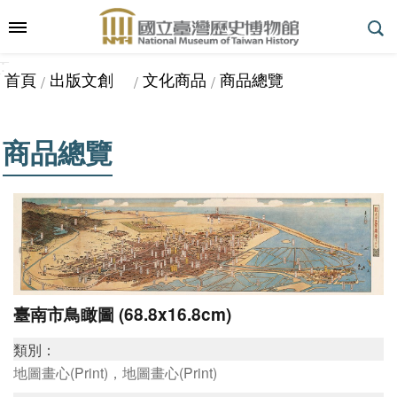
跳到主要內容區塊
:::
_
::
_
進
首頁
出版文創
文化商品
商品總覽
階
搜
尋
商品總覽
參
觀
指
南
臺南市鳥瞰圖 (68.8x16.8cm)
類別：
展
地圖畫心(Print)，地圖畫心(Print)
覽