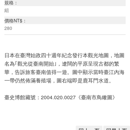
規格：
組
研
價格NT$：
究
280
典
藏
日本在臺灣始政四十週年紀念發行本觀光地圖，地圖
名為｢觀光從臺南開始｣，遼闊的平原呈現古都的繁
教
華，告訴旅客臺南值得一遊。圖中顯示當時臺江內海
育
一帶仍然佈滿養殖場，圖右端即是鹿耳門水道。
與
活
臺史博館藏號：2004.020.0027《臺南市鳥瞰圖》
動
出