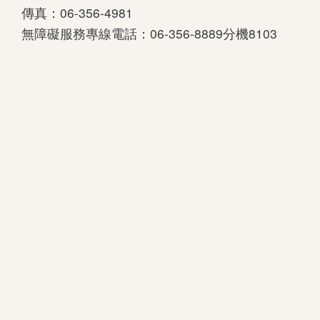
傳真：06-356-4981
善
無障礙服務專線電話：06-356-8889分機8103
措
施
服
務
認
識
臺
史
博
服
務
信
箱