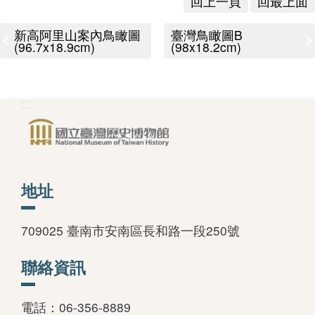
回上一頁
回最上面
版
新高阿里山案內鳥瞰圖
臺灣鳥瞰圖B
文
(96.7x18.9cm)
(98x18.2cm)
創
:::
圓
夢
計
畫
地址
網
709025 臺南市安南區長和路一段250號
站
聯絡資訊
導
覽
電話：06-356-8889
友