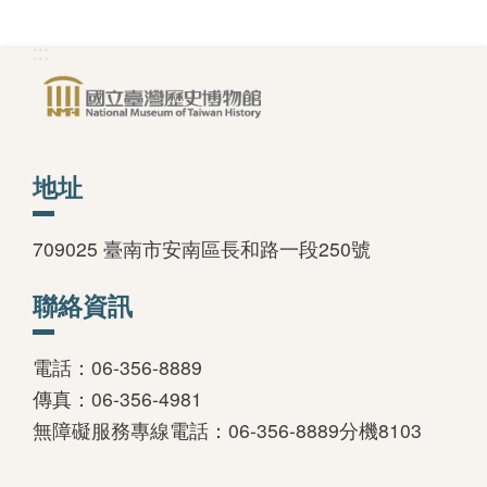
善
:::
措
施
服
務
地址
認
識
709025 臺南市安南區長和路一段250號
臺
聯絡資訊
史
博
電話：06-356-8889
服
傳真：06-356-4981
務
無障礙服務專線電話：06-356-8889分機8103
信
箱