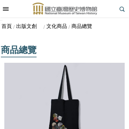
跳到主要內容區塊
:::
_
::
_
進
首頁
出版文創
文化商品
商品總覽
階
搜
尋
商品總覽
參
觀
指
南
展
覽