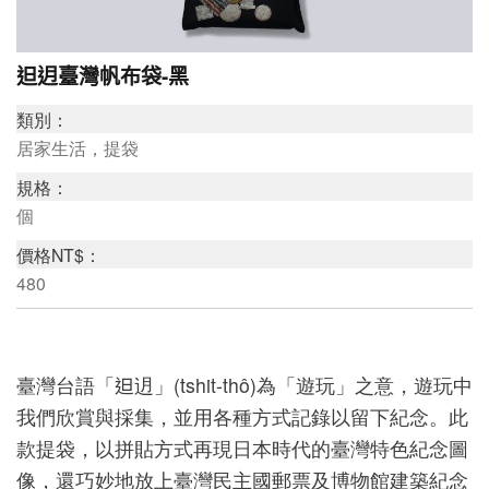
研
𨑨迌臺灣帆布袋-黑
究
類別：
典
居家生活，提袋
藏
規格：
個
價格NT$：
教
480
育
與
活
臺灣台語「𨑨迌」(tshit-thô)為「遊玩」之意，遊玩中
動
我們欣賞與採集，並用各種方式記錄以留下紀念。此
款提袋，以拼貼方式再現日本時代的臺灣特色紀念圖
像，還巧妙地放上臺灣民主國郵票及博物館建築紀念
出