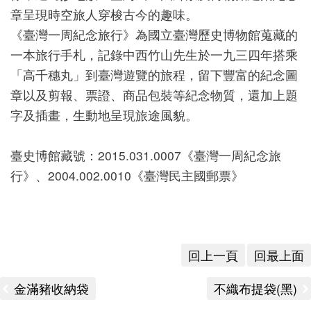
章呈現時空旅人穿梭古今的趣味。
版
《臺灣一周紀念旅行》為國立臺灣歷史博物館蒐藏的
文
一本旅行手札，記錄中西竹山先生於一九三四年搭乘
創
「高千穗丸」到臺灣遊覽的旅程，留下豐富的紀念圖
章以及剪報、票證、商品包裝等紀念物質，還加上題
字及插畫，生動地呈現旅途風貌。
圓
夢
臺史博館藏號：2015.031.0007《臺灣一周紀念旅
計
行》、2004.002.0010《臺灣民主國郵票》
畫
網
站
回上一頁
回最上面
導
覽
金滿豬收納袋
不織布提袋(黑)
友