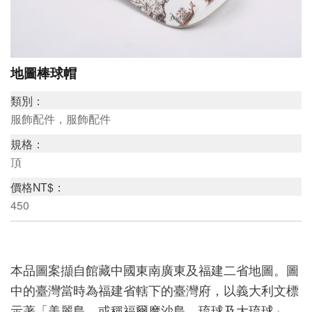
研
究
地圖棒球帽
典
類別：
藏
服飾配件，服飾配件
規格：
頂
教
價格NT$：
育
450
與
活
動
本品圖案擷自館藏中國東南廣東及福建二省地圖。圖
中的臺灣當時為福建省轄下的臺灣府，以義大利文標
示著「美麗島，或稱福爾摩沙島、琉球及大琉球」，
出