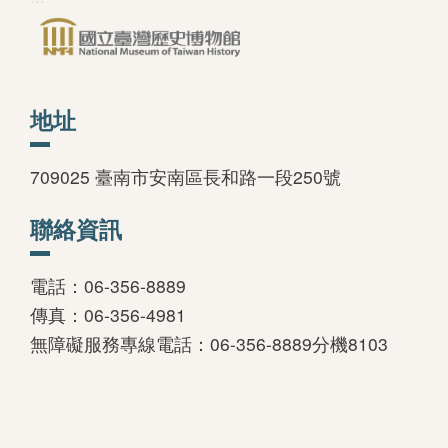
善
措
施
地址
服
務
709025 臺南市安南區長和路一段250號
認
識
聯絡資訊
臺
史
電話：06-356-8889
博
傳真：06-356-4981
無障礙服務專線電話：06-356-8889分機8103
服
務
信
箱