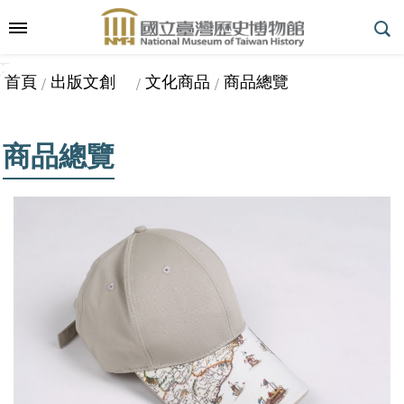
跳到主要內容區塊
:::
_
::
_
進
首頁
出版文創
文化商品
商品總覽
階
搜
尋
商品總覽
參
觀
指
南
展
覽