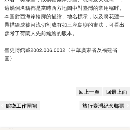
這幾個名稱都是當時西方地圖中對臺灣的常用稱呼。
版
本圖對西海岸輪廓的描繪、地名標示，以及將花蓮一
文
帶描繪成被河流切割成有如三座島嶼的畫法，可看出
創
參考了荷蘭人先前編繪的版本。
臺史博館藏2002.006.0032〈中華廣東省及福建省
圓
圖〉
夢
計
畫
網
回上一頁
回最上面
站
館徽工作圍裙
旅行臺灣紀念郵票
導
覽
友
:::