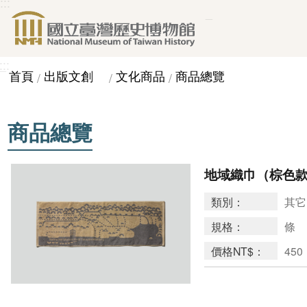
:::
_
跳到主要內容區塊
:::
_
首頁
出版文創
文化商品
商品總覽
商品總覽
地域織巾（棕色
類別：
其它
規格：
條
價格NT$：
450