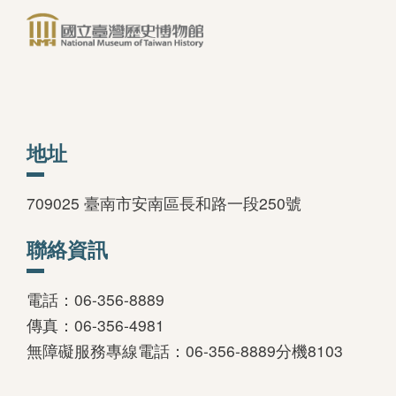
參觀服務
展覽與活動
研
開放時間與票價
常設展
研
團體預約
特展
典
導覽服務
特展回顧
地址
空間與設施
活動
交通及建議行程
兒童廳
709025 臺南市安南區長和路一段250號
遺失物招領
VR再現製造所
聯絡資訊
電話：06-356-8889
湖畔圖書館
圓夢計畫
傳真：06-356-4981
關於湖畔圖書館
圓夢成果
無障礙服務專線電話：06-356-8889分機8103
館藏查詢系統
加入圓夢