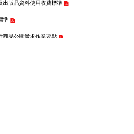
及出版品資料使用收費標準
標準
性商品公開徵求作業要點
選單開啟
究典藏
數位臺史博
學習探索
究總覽
線上逛臺史博
博物館戲劇
藏總覽
線上學習與研究資
參觀延伸課程