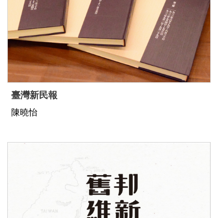
善
措
施
服
務
認
臺灣新民報
識
陳曉怡
臺
史
博
服
務
信
箱