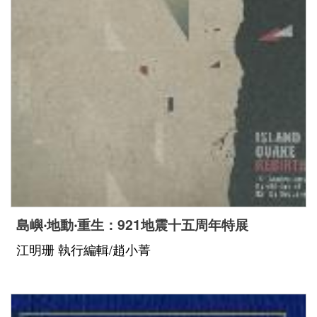
島嶼‧地動‧重生：921地震十五周年特展
江明珊 執行編輯/趙小菁