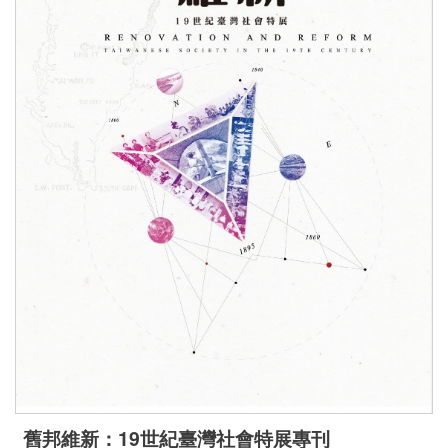
下
載
專
區
無
障
礙
專
區
加
入
我
們
舊邦維新：19世紀臺灣社會特展專刊