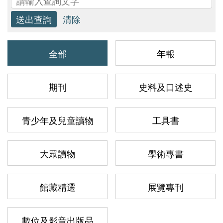
研
究
全部
年報
典
藏
期刊
史料及口述史
青少年及兒童讀物
工具書
教
育
與
大眾讀物
學術專書
活
動
館藏精選
展覽專刊
數位及影音出版品
出