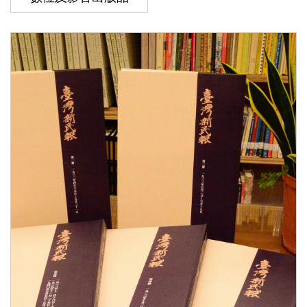
版
文
創
圓
夢
計
畫
網
站
導
覽
友