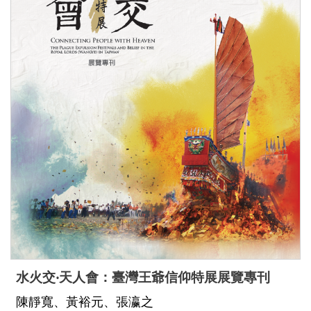
水火交‧天人會：臺灣王爺信仰特展展覽專刊
陳靜寬、黃裕元、張瀛之