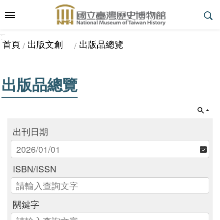
跳到主要內容區塊
:::
_
::
_
進
首頁
出版文創
出版品總覽
階
搜
尋
出版品總覽
參
觀
出刊日期
指
南
ISBN/ISSN
展
關鍵字
覽