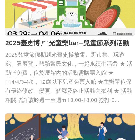
2025臺史博ㄕˊ光童樂bar─兒童節系列活動
2025兒童節假期就來臺史博放電、逛市集、玩遊
戲、看展覽，體驗常民文化，一起永續生活😎 ★ 活
動皆免費，位於展館內的活動需購票入館 ★
114/4/3-4/6，12歲以下兒童免票入館 ★主辦單位保
有最終修改、變更、解釋及終止活動之權利 ★ 活動
相關諮詢請於週一至週五10:00-18:00 撥打 0...