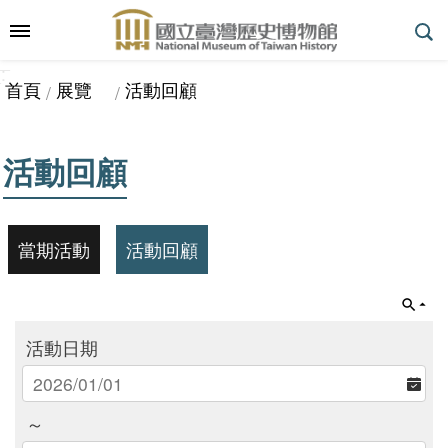
跳到主要內容區塊
:::
_
::
_
進
首頁
展覽
活動回顧
階
搜
尋
活動回顧
參
觀
當期活動
活動回顧
指
南
活動日期
展
～
覽