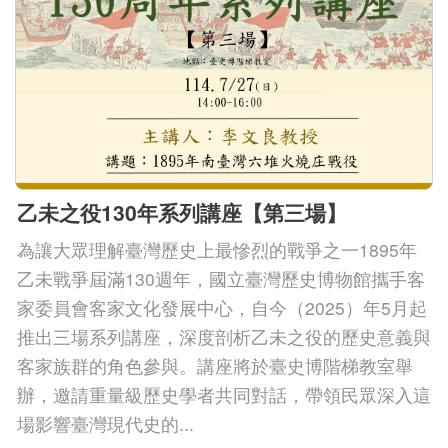
下
載
專
區
無
障
乙未之役130年系列講座【第三場】
礙
專
為讓大眾理解臺灣歷史上最慘烈的戰爭之一1895年
乙未戰爭屆滿130週年，國立臺灣歷史博物館攜手客
區
家委員會客家文化發展中心，自今（2025）年5月起
加
推出三場系列講座，深度剖析乙未之役的歷史意義與
入
客家族群的角色參與。講座將於臺史博階梯教室舉
我
辦，邀請重量級歷史學者共同對話，帶領民眾深入這
們
場影響臺灣現代史的...