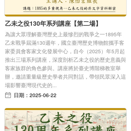
善
措
乙未之役130年系列講座【第二場】
施
為讓大眾理解臺灣歷史上最慘烈的戰爭之一1895年
服
乙未戰爭屆滿130週年，國立臺灣歷史博物館攜手客
務
家委員會客家文化發展中心，自今（2025）年5月起
認
推出三場系列講座，深度剖析乙未之役的歷史意義與
識
客家族群的角色參與。講座將於臺史博階梯教室舉
臺
辦，邀請重量級歷史學者共同對話，帶領民眾深入這
史
場影響臺灣現代史的...
博
日期：2025-06-22
服
務
信
箱