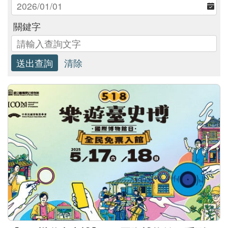
關鍵字
研
究
典
藏
教
育
與
活
動
出