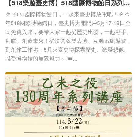
【518樂遊臺史博】518國際博物館日系列活動
版
🎉 2025國際博物館日，一起來臺史博放電吧！🎉 今
文
年518國際博物館日，臺史博大開門戶5月17-18日全
創
民免費入館，要帶大家一起從歷史出發，一起動手、
動腦、創造未來！從快閃弦樂表演、互動戲劇導覽，
到創作工作坊，5月來臺史博探索歷史、激發想像、
圓
感受博物館的無限魅力～ 🎟...
夢
計
畫
網
站
導
覽
友