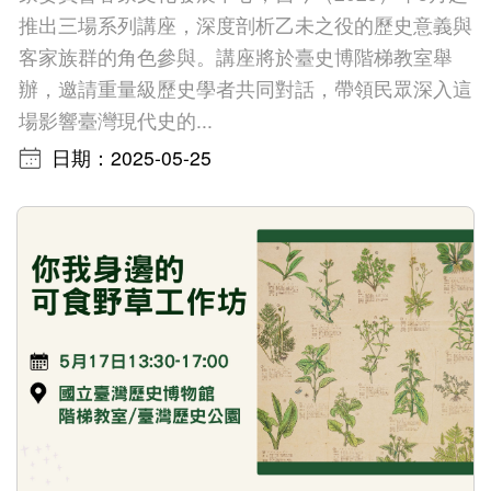
Indonesia
推出三場系列講座，深度剖析乙未之役的歷史意義與
Việt Nam
客家族群的角色參與。講座將於臺史博階梯教室舉
辦，邀請重量級歷史學者共同對話，帶領民眾深入這
場影響臺灣現代史的...
日期：2025-05-25