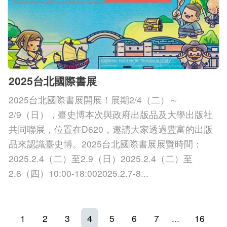
2025台北國際書展
2025台北國際書展開展！展期2/4（二）～
2/9（日），臺史博本次與政府出版品及大學出版社
共同聯展，位置在D620，邀請大家透過豐富的出版
品來認識臺史博。2025台北國際書展展覽時間：
2025.2.4（二）至2.9（日）2025.2.4（二）至
2.6（四）10:00-18:002025.2.7-8...
1
2
3
4
5
6
7
...
16