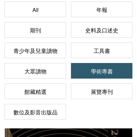
All
年報
A
b
o
期刊
史料及口述史
u
t
青少年及兒童讀物
工具書
N
M
大眾讀物
學術專書
T
H
館藏精選
展覽專刊
T
o
數位及影音出版品
u
r
s