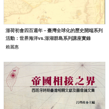
澎荷初會四百週年－臺灣全球化的歷史開端系列
活動：世界海洋vs.澎湖群島系列講座實錄
賴麗惠