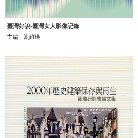
臺灣好說-臺灣女人影像記錄
主編：劉維瑛