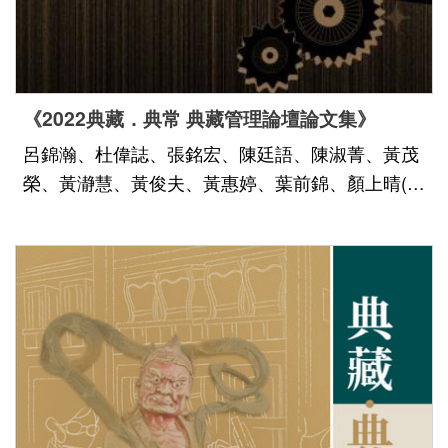
h
i
b
i
《2022典藏．典常 典藏管理論壇論文集》
t
呂錦瀚、杜偉誌、張銘宏、陳廷語、陳淑菁、黃茂
i
榮、黃瀞慧、黃俊夫、黃惠婷、葉前錦、顏上晴(依
o
姓氏筆畫排列)
n
s
a
n
d
E
v
e
n