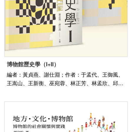
e
c
i
a
l
P
r
o
博物館歷史學（I+II）
j
編者：黃貞燕、謝仕淵；作者：于孟代、王御風、
e
王嵩山、王新衡、巫宛蓉、林正芳、林孟欣、邱健
c
維、胡佳君、洪靖翔、夏聖禮、張育君、張柏宥、
t
張隆志、陳妍君、陳芃伶、陳佩歆、陳怡菁、陳恒
安、陳倩慧、陳碧琳、陳靜寬、曾婉琳、黃建圖、
Sitemap
黃美惠、黃貞燕、黃 淥、黃裕元、溫欣琳、葉前
Sasulat
錦、詹秀珠、劉育育、盧梅芬、謝仕淵、蘇美如
Library