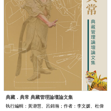
t
s
D
i
g
i
t
a
l
N
M
T
典藏．典常 典藏管理論壇論文集
H
執行編輯：黃瀞慧、呂錦瀚；作者：李文媛、杜偉