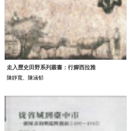
走入歷史田野系列叢書：行腳西拉雅
陳靜寬、陳涵郁