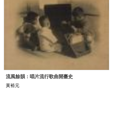
流風餘韻：唱片流行歌曲開臺史
黃裕元