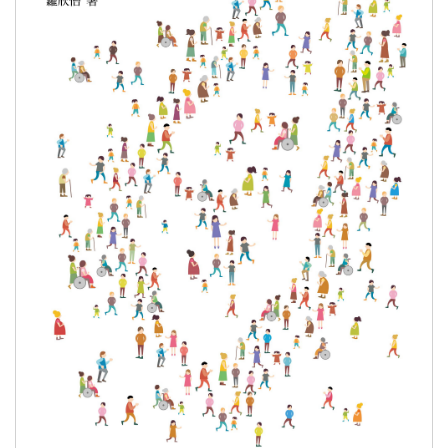
（依姓名筆畫順序）
Contact
Us
Accessibility
Download
中文
日本語
English
Pilipino
អក្ខរក្រម
ខេមរភាសា