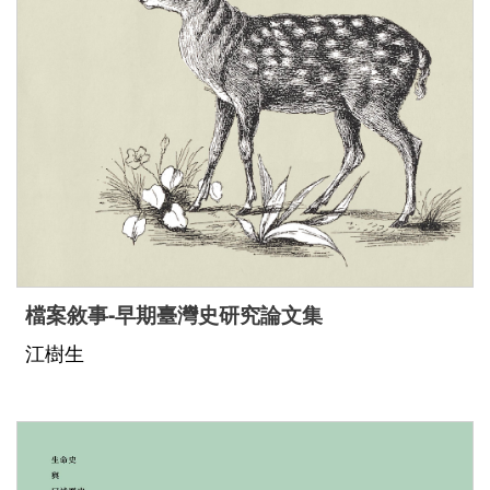
檔案敘事-早期臺灣史研究論文集
江樹生