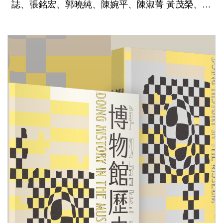
誌、張銘宏、郭曉純、陳婉平、陳淑菁 黃茂榮、黃
P
瀞慧、黃俊夫、黃惠婷、葉前錦、魏雅蘋
u
b
l
i
c
a
t
i
o
n
s
S
p