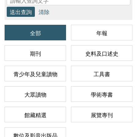
研
究
全部
年報
典
藏
期刊
史料及口述史
青少年及兒童讀物
工具書
教
育
與
大眾讀物
學術專書
活
動
館藏精選
展覽專刊
數位及影音出版品
出