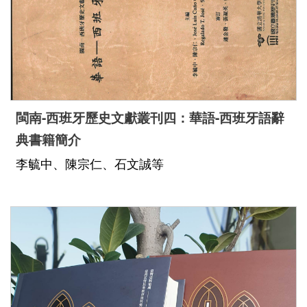
閩南-西班牙歷史文獻叢刊四：華語-西班牙語辭
典書籍簡介
李毓中、陳宗仁、石文誠等