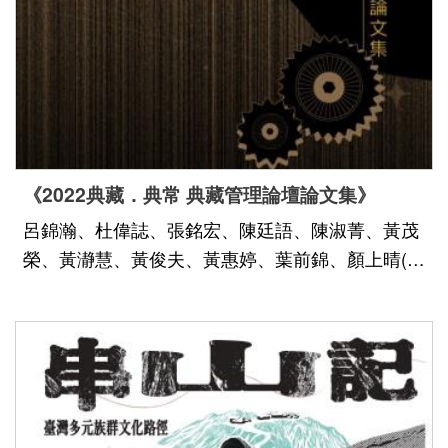
善
措
施
服
務
認
《2022典藏．典常 典藏管理論壇論文集》
識
呂錦瀚、杜偉誌、張銘宏、陳廷語、陳淑菁、黃茂
臺
榮、黃瀞慧、黃俊夫、黃惠婷、葉前錦、顏上晴(依
史
姓氏筆畫排列)
博
服
務
信
箱