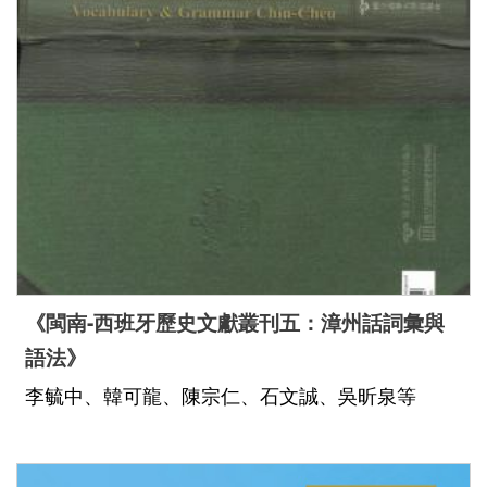
Indonesia
Việt Nam
《閩南-西班牙歷史文獻叢刊五：漳州話詞彙與
語法》
李毓中、韓可龍、陳宗仁、石文誠、吳昕泉等