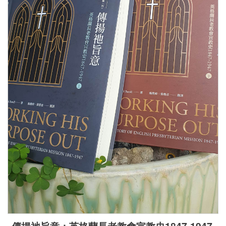
傳揚祂旨意；英格蘭長老教會宣教史1847-1947