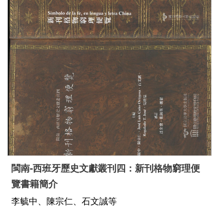
閩南-西班牙歷史文獻叢刊四：新刊格物窮理便
覽書籍簡介
李毓中、陳宗仁、石文誠等