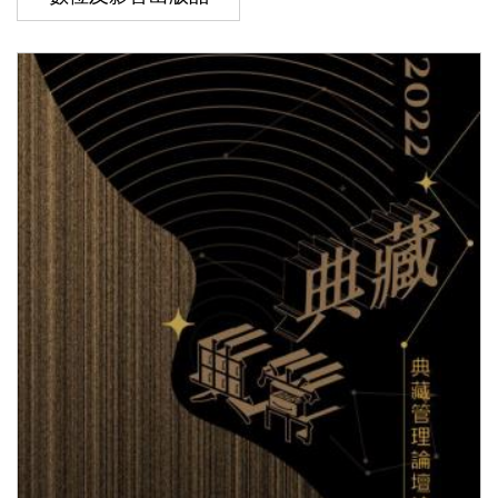
版
文
創
圓
夢
計
畫
網
站
導
覽
友