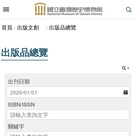
跳到主要內容區塊
:::
_
::
_
進
首頁
出版文創
出版品總覽
階
搜
尋
出版品總覽
參
觀
出刊日期
指
南
ISBN/ISSN
展
關鍵字
覽