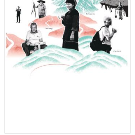
下
載
專
區
無
障
礙
專
區
加
入
我
們