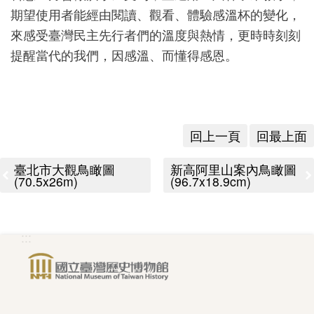
期望使用者能經由閱讀、觀看、體驗感溫杯的變化，
版
來感受臺灣民主先行者們的溫度與熱情，更時時刻刻
文
提醒當代的我們，因感溫、而懂得感恩。
創
圓
回上一頁
回最上面
夢
計
臺北市大觀鳥瞰圖
新高阿里山案內鳥瞰圖
(70.5x26m)
(96.7x18.9cm)
畫
網
:::
站
導
覽
友