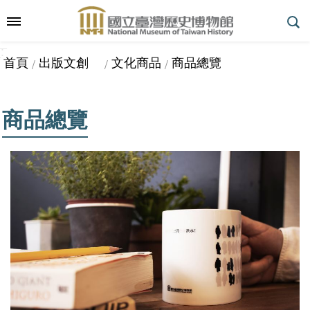
跳到主要內容區塊
:::
_
::
_
進
首頁
出版文創
文化商品
商品總覽
階
搜
尋
商品總覽
參
觀
指
南
展
覽