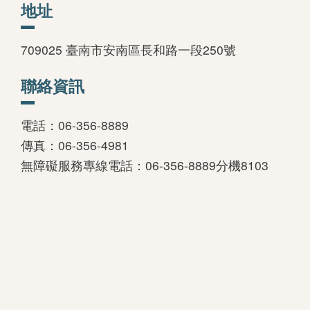
地址
善
措
709025 臺南市安南區長和路一段250號
施
聯絡資訊
服
務
電話：06-356-8889
認
傳真：06-356-4981
識
無障礙服務專線電話：06-356-8889分機8103
臺
史
博
服
務
信
箱