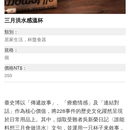
研
三月洪水感溫杯
究
類別：
典
居家生活，杯盤食器
藏
規格：
個
價格NT$：
教
350
育
與
活
臺史博以「傳遞故事」、「療癒情感」及「連結對
動
話」作為核心價值，將228事件的歷史文化躍然呈現
於日常用品上。其中，擷取受難者吳新榮日記〈誰能
料想三月會做洪水〉文句，並運用一只杯子來敘事，
出