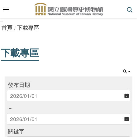
跳到主要內容區塊
:::
_
::
_
進
首頁
下載專區
階
搜
尋
下載專區
參
觀
發布日期
指
南
～
展
覽
關鍵字