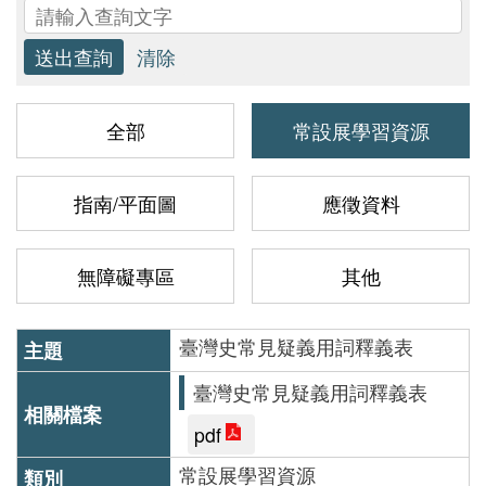
研
究
全部
常設展學習資源
典
藏
指南/平面圖
應徵資料
教
無障礙專區
其他
育
與
臺灣史常見疑義用詞釋義表
活
動
臺灣史常見疑義用詞釋義表
pdf
常設展學習資源
出