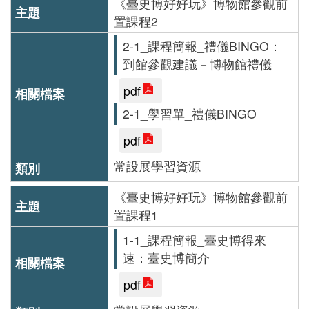
《臺史博好好玩》博物館參觀前
善
置課程2
措
2-1_課程簡報_禮儀BINGO：
施
到館參觀建議－博物館禮儀
服
pdf
務
2-1_學習單_禮儀BINGO
認
pdf
識
常設展學習資源
臺
史
《臺史博好好玩》博物館參觀前
置課程1
博
服
1-1_課程簡報_臺史博得來
速：臺史博簡介
務
信
pdf
箱