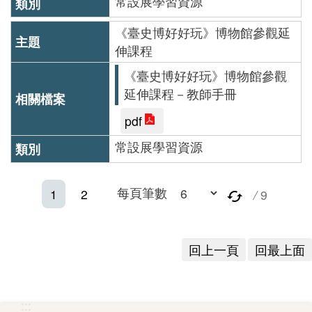
常設展學習資源
下
《臺史博好好玩》博物館參觀延
載
伸課程
專
《臺史博好好玩》博物館參觀
區
延伸課程－教師手冊
無
pdf
障
常設展學習資源
礙
專
每頁筆數
1
2
/
9
區
加
入
回上一頁
回最上面
我
們
:::