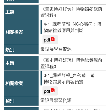
版
《臺史博好好玩》博物館參觀前
文
置課程4
創
4-1_課程簡報_NG心臟病：博
物館禮儀應用與判斷
pdf
圓
常設展學習資源
夢
計
《臺史博好好玩》博物館參觀前
畫
置課程3
3-1_課程簡報_角落猜一猜：
網
博物館展示內容預覽
站
pdf
導
常設展學習資源
覽
友