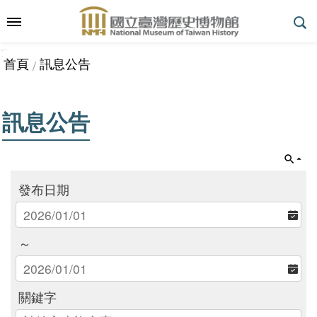
跳到主要內容區塊
:::
_
::
_
進
首頁
訊息公告
階
搜
尋
訊息公告
參
觀
發布日期
指
南
～
展
關鍵字
覽