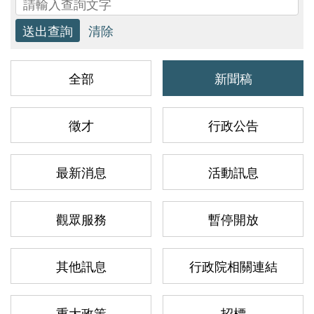
研
究
全部
新聞稿
典
藏
徵才
行政公告
教
最新消息
活動訊息
育
與
觀眾服務
暫停開放
活
動
其他訊息
行政院相關連結
重大政策
招標
出