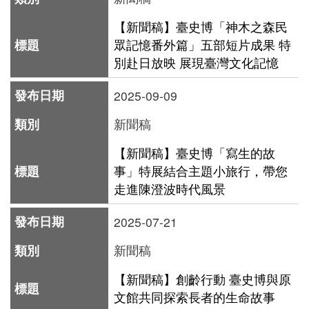
下
【新聞稿】臺史博「神木之森民
載
眾記憶番外篇」五部短片成果 特
專
別赴日放映 展現臺灣文化記憶
區
2025-09-09
無
新聞稿
障
礙
【新聞稿】臺史博「寫生的故
事」特展結合主題小旅行，帶您
專
走進陳澄波時代風景
區
加
2025-07-21
入
新聞稿
我
【新聞稿】創齡行動 臺史博與原
們
文館共同探索長者的生命故事