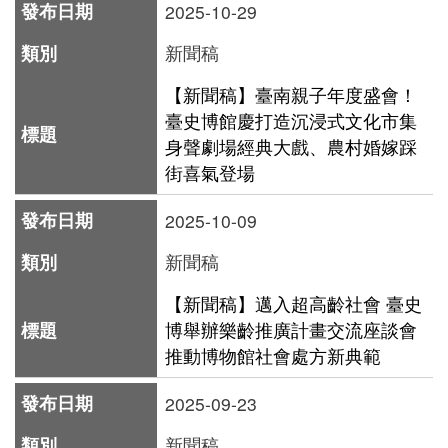
2025-10-29
善
新聞稿
措
施
【新聞稿】臺南親子年度盛會！
臺史博館慶打造沉浸式文化市集
服
身聲劇場經典大戲、農村婚嫁踩
務
街喜氣登場
認
識
2025-10-09
臺
新聞稿
史
【新聞稿】邁入超高齡社會 臺史
博
博舉辦樂齡推廣計畫交流座談會
服
推動博物館社會處方新典範
務
2025-09-23
信
箱
新聞稿