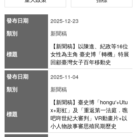
版
文
2025-12-23
創
新聞稿
【新聞稿】以陳進、紀政等16位
圓
女性為主角 臺史博「轉機」特展
回顧臺灣女子百年移動史
夢
計
2025-11-04
畫
新聞稿
網
【新聞稿】臺史博「hongu'+Utu
站
x+彩虹」及「重返第一法庭．噍
導
吧哖世紀大審判」VR動畫片+以
覽
小人物故事審思殖民期歷史
友