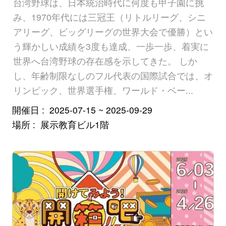
台湾野球は、日本統治時代に何度も甲子園に挑
ェ
み、1970年代には三冠王（リトルリーグ、シニ
ク
アリーグ、ビッグリーグの世界大会で優勝）とい
ト
う輝かしい成績を3度も達成、一歩一歩、着実に
世界へ台湾野球の存在感を示してきた。 しか
サ
し、年齢制限なしのフル代表の国際試合では、オ
イ
リンピック、世界選手権、ワールド・ベー...
ト
開催日
2025-07-15 ~ 2025-09-29
マ
場所
展示教育ビル1階
ッ
プ
湖
畔
図
書
館