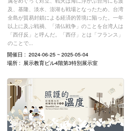
属をめぐって対立、戦火は海に浮かぶ台湾にも波
及、基隆、淡水、澎湖も戦場となったため、台湾
全島が貿易封鎖による経済的苦境に陥った。一年
以上に及ぶ戦禍、「清仏戦争」のことを台湾人は
「西仔反」と呼んだ。「西仔」とは「フランス」
のことで...
開催日
2024-06-25 ~ 2025-05-04
場所
展示教育ビル4階第3特別展示室