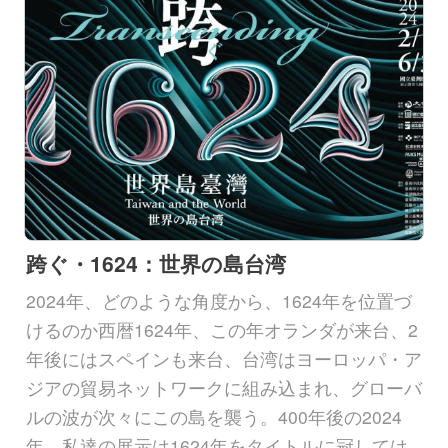
跨ぐ・1624：世界の島台湾
2024年、どのような角度から、1624年を位置づ
けるのか西暦1624年、この年オランダが来台、2
年後にはスペインも来台、台湾はヨーロッパ・ア
ジアの貿易ネットワークに組み込まれ、グローバ
ルの波が次々にこの島を襲う。400年後の2024
年、私達の展示は1624年をタイトルに冠しては