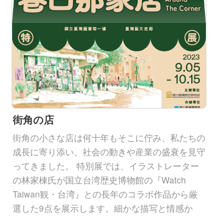
街角の店
街角の小さな店は何十年もそこに佇み、私たちの
成長に寄り添い、社会の動きや産業の盛衰を見守
ってきました。 特別展では、イラストレーター
の林家棟氏が国立台湾歴史博物館の『Watch
Taiwan観・台湾』との長年のコラボ作品から厳
選した9点を展示します。細かな描写と情感か