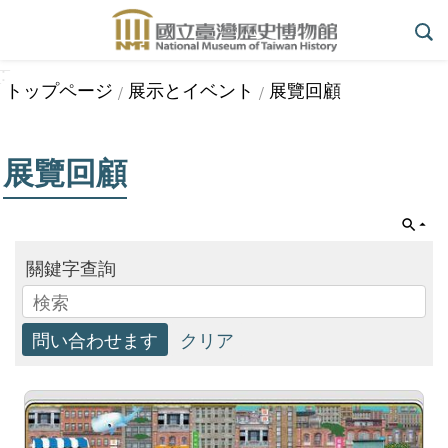
メインのコンテンツブロックにジャンプします
:::
_
::
_
高
トップページ
展示とイベント
展覽回顧
度
な
検
展覽回顧
索
台
關鍵字查詢
史
博
の
紹
介