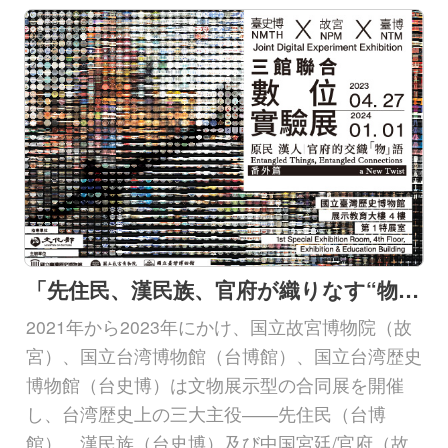
「先住民、漢民族、官府が織りなす“物”語」番外編 故宮博物院・台湾博物館・台湾歴史博物館 デジタル実験合同展
2021年から2023年にかけ、国立故宮博物院（故
宮）、国立台湾博物館（台博館）、国立台湾歴史
博物館（台史博）は文物展示型の合同展を開催
し、台湾歴史上の三大主役――先住民（台博
館）、漢民族（台史博）及び中国宮廷/官府（故