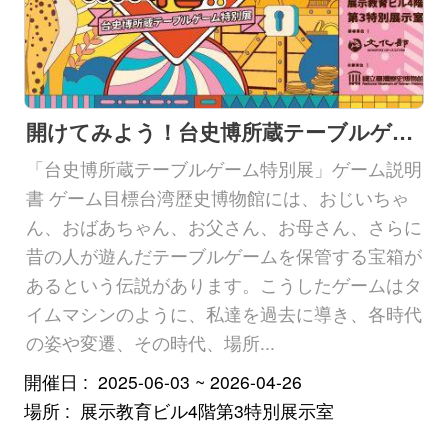
問
い
合
わ
開けてみよう！台史博所蔵テーブルゲーム特別展
せ
「台史博所蔵テーブルゲーム特別展」ゲーム説明
メ
書 ゲーム目標台湾歴史博物館には、おじいちゃ
ー
ん、おばあちゃん、お父さん、お母さん、さらに
ル
昔の人が遊んだテーブルゲームを保管する宝箱が
バ
あるという伝説があります。こうしたゲームはタ
イムマシンのように、私達を過去に導き、各時代
リ
の姿や変遷、その時代、場所...
ア
フ
開催日
2025-06-03 ~ 2026-04-26
場所
展示教育ビル4階第3特別展示室
リ
ー