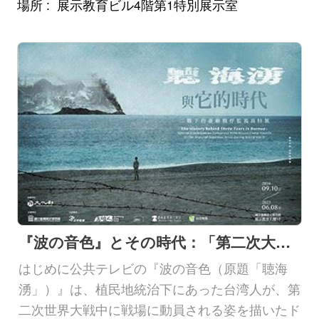
場所
展示教育ビル4階第1特別展示室
『波の音色』とその時代：「第二次大戦下における台湾籍捕虜監視員」特別展
はじめに公共テレビの『波の音色（原題「聴海
湧」）』は、植民地統治下にあった台湾人が、第
二次世界大戦中に戦場に動員される姿を描いたド