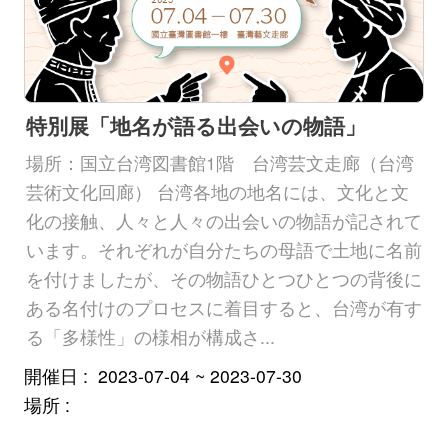
特別展「地名が語る出会いの物語」
場所：国立台湾図書館1階 台湾芸文走廊（台湾
芸術文化回廊） 台湾各地の地名には、文化と文
化の接触、人々と人々の出会いの物語が記されて
います。それぞれが自分たちの母語で土地に名前
を付けましたが、その物語ひとつひとつの背後に
ある名付けのプロセスに着目すると、台湾が有す
る「多様性」の様相が構成さ...
開催日
2023-07-04 ~ 2023-07-30
場所