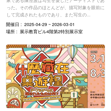
家である陳澄波は写生を愛したアーティストであ
った。その作品のほとんどが、描写対象を眼前に
Pilipino
して完成されたものであり、また写生の...
អក្ខរក្រម
開催日
2025-04-29 ~ 2026-03-01
ខេមរភាសា
場所
展示教育ビル4階第2特別展示室
Bahasa
Melayu
ไทย
Bahasa
Indonesia
Việt Nam