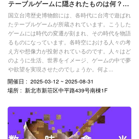
テーブルゲームに隠されたものは何？台史博テーブルゲーム特別展台北会場
国立台湾歴史博物館には、各時代に台湾で遊ばれ
たテーブルゲームが所蔵されています。こうした
ゲームには時代の変遷が刻まれ、その時代を物語
るものになっています。各時空における人々の考
え方や想像力が投射されているのです。人々はど
のように生活、世界をイメージ、ゲームの中で夢
や欲望を実現させたのでしょうか。何よ...
開催日
2025-03-12 ~ 2025-08-31
場所
新北市新荘区中平路439号南棟1F