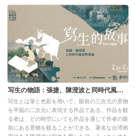
情
報
ダ
ウ
ン
ロ
ー
ド
写生の物語：張捷、陳澄波と同時代風景特別展
写生とは筆と色彩を用いて、眼前の三次元の景物
中文
を平面の二次元に表現する作品である。作品を観
る者は、どの時空にいても作品を通じて作者の眼
日本語
前にある景物を観ることができる。著名な台湾画
English