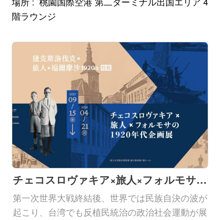
場所
桃園国際空港 第二ターミナル出国エリア 4
階ラウンジ
チェコスロヴァキア×旅人×フォルモサの1920年代 企画展
第一次世界大戦終結後、世界では民族自決の波が
起こり、台湾でも反植民統治の政治社会運動が展