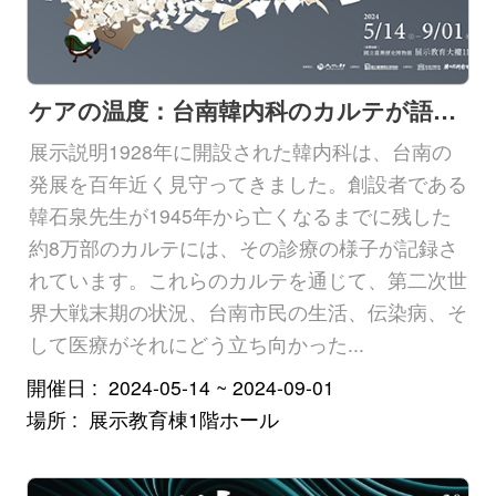
ケアの温度：台南韓内科のカルテが語る歴史
展示説明1928年に開設された韓内科は、台南の
発展を百年近く見守ってきました。創設者である
韓石泉先生が1945年から亡くなるまでに残した
約8万部のカルテには、その診療の様子が記録さ
れています。これらのカルテを通じて、第二次世
界大戦末期の状況、台南市民の生活、伝染病、そ
して医療がそれにどう立ち向かった...
開催日
2024-05-14 ~ 2024-09-01
場所
展示教育棟1階ホール