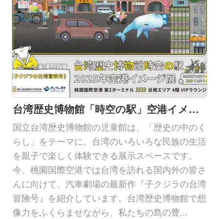
館
内
の
ご
案
内
展
台湾歴史博物館「時空の駅」空港イメージ展
示
国立台湾歴史博物館の児童館は、「歴史の中のく
と
らし」をテーマに、台湾のいろいろな民族の生活
イ
を親子で楽しく体験できる展示スペースです。
ベ
今、桃園国際空港では台湾を訪れる国内外の皆さ
ン
んに向けて、汽車劇場の最新作『子クジラの台湾
ト
冒険号』を紹介しています。台湾歴史博物館で想
像力をふくらませながら、私たちの島の豊...
デ