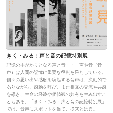
きく・みる：声と音の記憶特別展
記憶の手がかりとなる声と音・・・声や音（音
声）は人間の記憶に重要な役割を果たしている。
個々の思い出や感触を喚起する音声は、流動的で
ありながら、感動を呼び、また相互の交流や共感
を導き、生命の経験や価値観の共有を生み出すこ
ともある。「きく・みる：声と音の記憶特別展」
では、音声にスポットを当て、従来とは異...