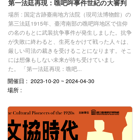
第一法廷再現：噍吧哖事件世紀の大審判
場所 : 国定古跡臺南地方法院（現司法博物館）の
第三法廷1915年、臺湾南部の噍吧哖地区で信仰
の名のもとに武装抗争事件が発生しました。抗争
が失敗に終わると、生死をかけて戦った人々は、
厳しい司法の裁きを受けることになります。そこ
には想像もしない未来が待ち受けていまし
た。 「第一法廷再現：噍吧...
開催日
2023-10-20 ~ 2024-04-30
場所