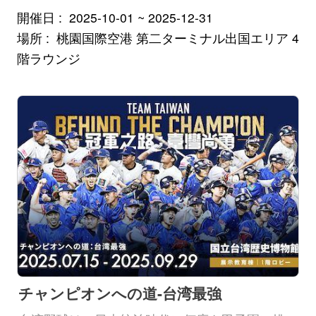
ー
開催日
2025-10-01 ~ 2025-12-31
タ
場所
桃園国際空港 第二ターミナル出国エリア 4
ベ
階ラウンジ
ー
ス
刊
行
物
特
別
プ
ロ
チャンピオンへの道-台湾最強
ジ