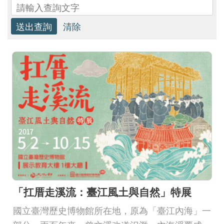
研
究
典
藏
教
育
與
活
動
「扛厝走溪流：臺江風土與自然」特展
國立臺灣歷史博物館所在地，原為「臺江內海」一
出