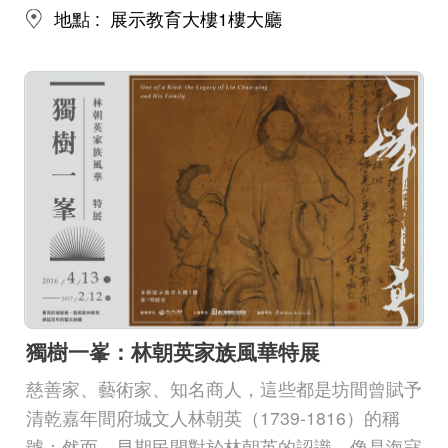
地點
展示教育大樓1樓大廳
獨樹一峯：林朝英家族風華特展
慈善家、藝術家、知名商人，這些都是坊間曾賦予
清乾嘉年間府城文人林朝英（1739-1816）的稱
號；然而，早期民間對於林朝英的認識，像是海寇