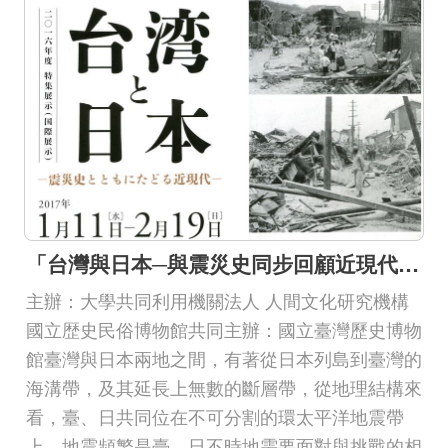
下
載
專
區
無
障
礙
專
「台灣與日本─與震災史同步回顧近現代」 國際展
區
主辦：大學共同利用機關法人 人間文化研究機構
加
國立歴史民俗博物館共同主辦：國立臺灣歷史博物
入
館臺灣與日本兩地之間，有著從日本列島到臺灣的
我
海溝帶，及其延長上無數的斷層帶，從地理結構來
們
看，臺、日共同位在不可分割的環太平洋地震帶
上，地震頻繁是臺、日不時地需要面對與挑戰的相