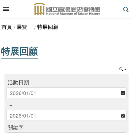
跳到主要內容區塊
:::
_
::
_
進
首頁
展覽
特展回顧
階
搜
尋
特展回顧
參
觀
活動日期
指
南
～
展
覽
關鍵字