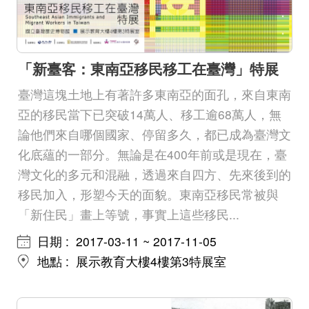
善
措
施
「新臺客：東南亞移民移工在臺灣」特展
服
臺灣這塊土地上有著許多東南亞的面孔，來自東南
務
亞的移民當下已突破14萬人、移工逾68萬人，無
認
論他們來自哪個國家、停留多久，都已成為臺灣文
識
化底蘊的一部分。無論是在400年前或是現在，臺
臺
灣文化的多元和混融，透過來自四方、先來後到的
移民加入，形塑今天的面貌。東南亞移民常被與
史
「新住民」畫上等號，事實上這些移民...
博
服
日期
2017-03-11 ~ 2017-11-05
務
地點
展示教育大樓4樓第3特展室
信
箱