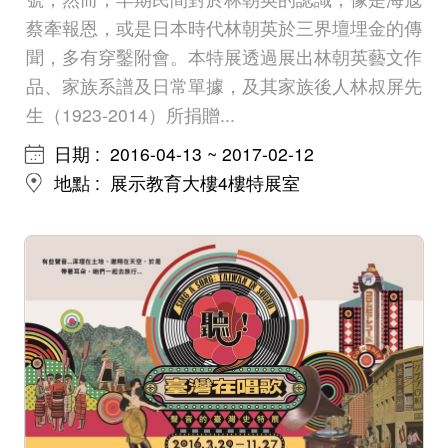
蔡牽報恩，或是日本時代林朝英於三界壇埋金的傳
聞，多有穿鑿附會。本特展透過展出林朝英藝文作
品、家族系譜及日常單據，及其家族後人林叔屏先
生（1923-2014）所捐贈...
日期
2016-04-13 ~ 2017-02-12
地點
展示教育大樓4樓特展室