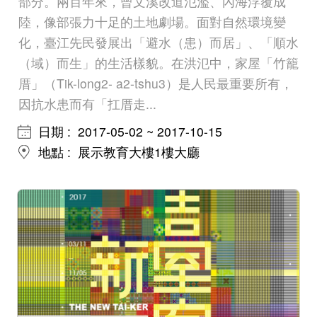
部分。兩百年來，曾文溪改道氾濫、內海浮覆成
版
陸，像部張力十足的土地劇場。面對自然環境變
文
化，臺江先民發展出「避水（患）而居」、「順水
創
（域）而生」的生活樣貌。在洪氾中，家屋「竹籠
厝」（Tik-long2- a2-tshu3）是人民最重要所有，
因抗水患而有「扛厝走...
圓
日期
2017-05-02 ~ 2017-10-15
夢
地點
展示教育大樓1樓大廳
計
畫
網
站
導
覽
友