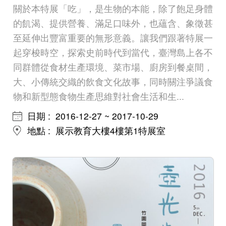
Indonesia
關於本特展「吃」，是生物的本能，除了飽足身體
的飢渴、提供營養、滿足口味外，也蘊含、象徵甚
Việt Nam
至延伸出豐富重要的無形意義。讓我們跟著特展一
起穿梭時空，探索史前時代到當代，臺灣島上各不
同群體從食材生產環境、菜市場、廚房到餐桌間，
大、小傳統交織的飲食文化故事，同時關注爭議食
物和新型態食物生產思維對社會生活和生...
日期
2016-12-27 ~ 2017-10-29
地點
展示教育大樓4樓第1特展室